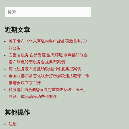
容
导
Search
航
for:
近期文章
关于发布《华东区域税务行政处罚裁量基准》
的公告
安徽省税务 自然资源 生态环境 水利部门联合
发布绿色转型税务合规典型案例
河北税务发布首批纳税信用修复典型案例
全国八部门常态化联合打击涉税违法犯罪工作
推进会议在京召开
税务部门曝光8起偷逃贵重首饰及珠宝玉石、
白酒、成品油等消费税案件
其他操作
注册