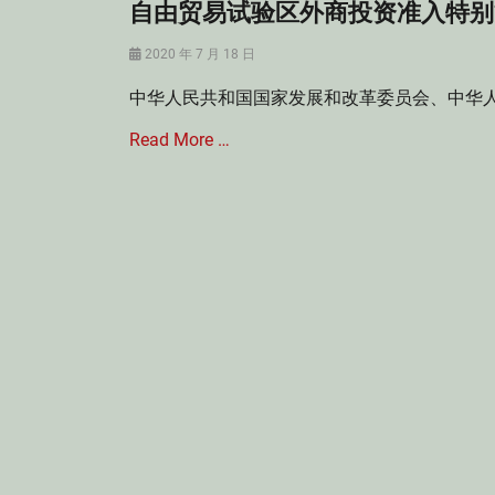
自由贸易试验区外商投资准入特别管理
Posted
2020 年 7 月 18 日
on
中华人民共和国国家发展和改革委员会、中华人
Read More …
Categories
投
资
法
律
Tags
外
商
投
资
企
业
综