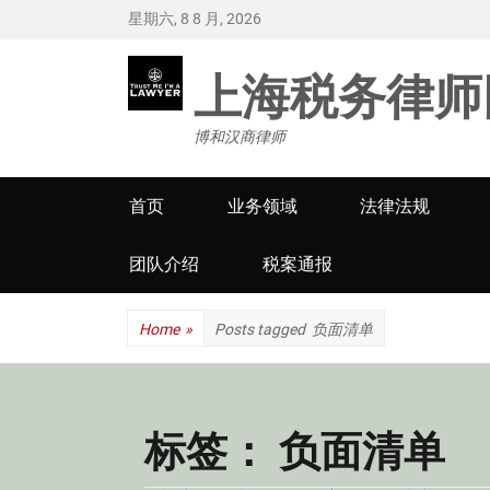
星期六, 8 8 月, 2026
上海税务律师
博和汉商律师
Primary
首页
业务领域
法律法规
menu
团队介绍
税案通报
Home
»
Posts tagged
负面清单
标签：
负面清单