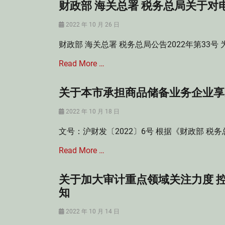
财政部 海关总署 税务总局关于
Posted
2022 年 10 月 26 日
on
财政部 海关总署 税务总局公告2022年第33
Read More …
关于本市承担商品储备业务企业享
Categories
消
Posted
2022 年 10 月 18 日
费
on
税
文号：沪财发〔2022〕6号 根据《财政部 
法
Tags
Read More …
消
费
税
关于加大审计重点领域关注力度 
Categories
,
印
知
电
花
子
税
Posted
2022 年 10 月 14 日
烟
法
on