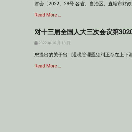
征
财会〔2022〕28号 各省、自治区、直辖市
,
收
城
消
Read More …
镇
费
土
税
地
对十三届全国人大三次会议第302
Categories
,
使
财
部
用
Posted
2022 年 10 月 13 日
会
门
税
on
法
规
法
您提出的关于出口退税管理亟须纠正存在上下游
Tags
范
,
审
性
房
Read More …
计
文
产
重
件
税
点
Categories
Tags
领
增
上
域
值
海
,
税
市
财
法
税
会
Tags
收
法
税
法
,
务
规
财
总