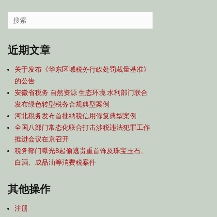
容
导
Search
航
for:
近期文章
关于发布《华东区域税务行政处罚裁量基准》
的公告
安徽省税务 自然资源 生态环境 水利部门联合
发布绿色转型税务合规典型案例
河北税务发布首批纳税信用修复典型案例
全国八部门常态化联合打击涉税违法犯罪工作
推进会议在京召开
税务部门曝光8起偷逃贵重首饰及珠宝玉石、
白酒、成品油等消费税案件
其他操作
注册