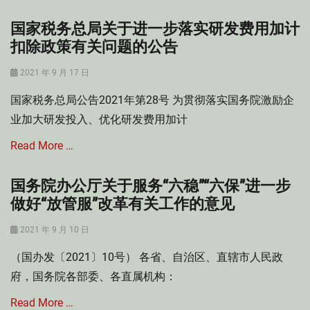
购
置
国家税务总局关于进一步落实研发费用加计
Categories
税
个
扣除政策有关问题的公告
,
人
部
所
Posted
门
2021 年 9 月 17 日
得
on
规
国家税务总局公告2021年第28号 为贯彻落实国务院激励企
税
范
法
性
业加大研发投入、优化研发费用加计
,
文
税
Read More …
件
收
征
国务院办公厅关于服务“六稳”“六保”进一步
Categories
收
企
做好“放管服”改革有关工作的意见
管
业
理
所
Posted
法
2021 年 9 月 10 日
得
Tags
on
（国办发〔2021〕10号） 各省、自治区、直辖市人民政
税
个
法
人
府，国务院各部委、各直属机构：
Tags
所
企
Read More …
得