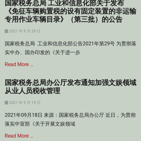
国家税务总局 工业和信息化部关于发布
《免征车辆购置税的设有固定装置的非运输
专用作业车辆目录》（第三批）的公告
Posted
2021 年 9 月 29 日
on
国家税务总局 工业和信息化部公告2021年第29号 为贯彻落
实中办、国办印发的《关于进一步
Read More …
国家税务总局办公厅发布通知加强文娱领域
Categories
车
从业人员税收管理
辆
购
Posted
2021 年 9 月 19 日
置
on
2021年09月18日 来源：国家税务总局办公厅 近日，为贯彻
税
Tags
落实中宣部《关于开展文娱领域
车
辆
Read More …