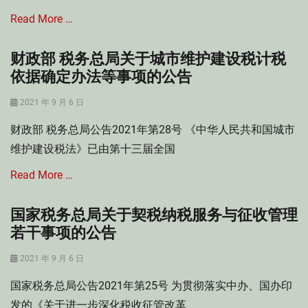
试
场
验
主
Read More …
区
体
,
纾
财政部 税务总局关于城市维护建设税计税
Categories
贸
困
城
依据确定办法等事项的公告
易
,
市
投
部
维
Posted
资
门
2021 年 9 月 6 日
护
on
便
规
财政部 税务总局公告2021年第28号 《中华人民共和国城市
建
利
范
设
化
性
维护建设税法》已由第十三届全国
税
改
文
Tags
Read More …
革
件
优
创
惠
新
国家税务总局关于契税纳税服务与征收管理
Categories
政
城
若干事项的公告
策
市
,
维
Posted
城
2021 年 9 月 6 日
护
on
市
国家税务总局公告2021年第25号 为贯彻落实中办、国办印
建
维
设
护
发的《关于进一步深化税收征管改革