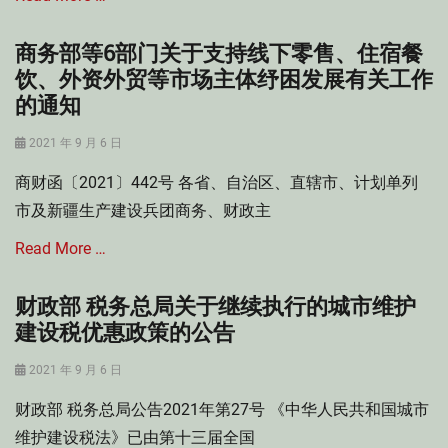
文
范
文
件
性
件
商务部等6部门关于支持线下零售、住宿餐
Categories
文
,
投
饮、外资外贸等市场主体纾困发展有关工作
件
深
资
,
的通知
化
法
注
“
律
册
Posted
放
2021 年 9 月 6 日
Tags
会
on
管
国
计
商财函〔2021〕442号 各省、自治区、直辖市、计划单列
服
务
师
”
市及新疆生产建设兵团商务、财政主
院
行
改
规
业
Read More …
革
范
,
性
财
财政部 税务总局关于继续执行的城市维护
Categories
文
务
件
投
建设税优惠政策的公告
审
,
资
计
自
法
Posted
2021 年 9 月 6 日
由
律
on
Tags
贸
财政部 税务总局公告2021年第27号 《中华人民共和国城市
易
市
维护建设税法》已由第十三届全国