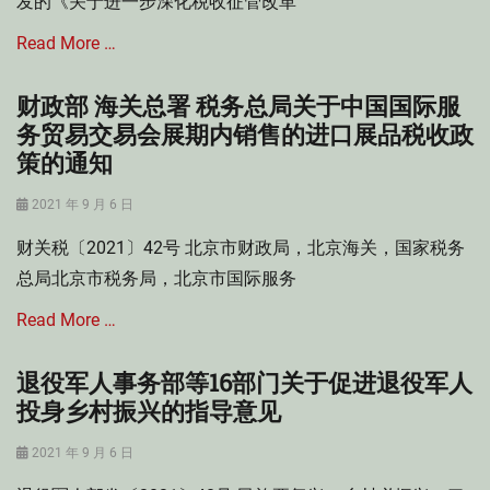
发的《关于进一步深化税收征管改革
规
策
门
范
衔
Read More …
规
性
接
范
文
,
性
件
财政部 海关总署 税务总局关于中国国际服
Categories
契
文
城
务贸易交易会展期内销售的进口展品税收政
税
件
市
法
策的通知
维
,
护
部
Posted
2021 年 9 月 6 日
建
门
on
设
规
财关税〔2021〕42号 北京市财政局，北京海关，国家税务
税
范
总局北京市税务局，北京市国际服务
Tags
性
城
文
Read More …
市
件
维
退役军人事务部等16部门关于促进退役军人
Categories
护
建
增
投身乡村振兴的指导意见
设
值
税
税
Posted
2021 年 9 月 6 日
,
法
on