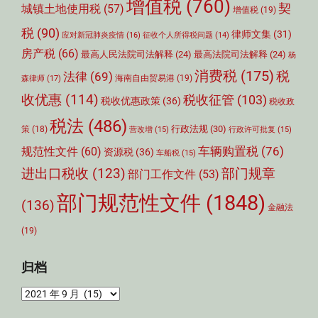
增值税
(760)
契
城镇土地使用税
(57)
增值税
(19)
税
(90)
律师文集
(31)
应对新冠肺炎疫情
(16)
征收个人所得税问题
(14)
房产税
(66)
最高人民法院司法解释
(24)
最高法院司法解释
(24)
杨
消费税
(175)
税
法律
(69)
森律师
(17)
海南自由贸易港
(19)
收优惠
(114)
税收征管
(103)
税收优惠政策
(36)
税收政
税法
(486)
行政法规
(30)
策
(18)
营改增
(15)
行政许可批复
(15)
车辆购置税
(76)
规范性文件
(60)
资源税
(36)
车船税
(15)
部门规章
进出口税收
(123)
部门工作文件
(53)
部门规范性文件
(1848)
(136)
金融法
(19)
归档
归
档