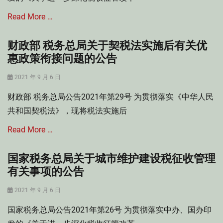
税
建
Tags
Read More …
设
城
税
市
,
财政部 税务总局关于契税法实施后有关优
Categories
维
部
契
惠政策衔接问题的公告
护
门
税
建
规
Tags
Posted
设
2021 年 9 月 6 日
范
契
on
税
性
财政部 税务总局公告2021年第29号 为贯彻落实《中华人民
税
,
文
,
计
共和国契税法》，现将税法实施后
件
纳
税
税
Read More …
依
服
据
务
确
国家税务总局关于城市维护建设税征收管理
Categories
与
定
契
有关事项的公告
征
办
税
收
法
Tags
Posted
管
2021 年 9 月 6 日
,
优
on
理
部
国家税务总局公告2021年第26号 为贯彻落实中办、国办印
惠
,
门
政
部