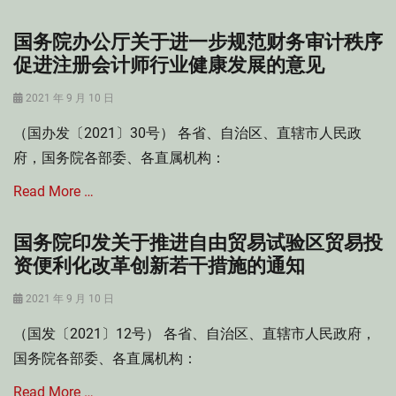
业
税
所
,
国务院办公厅关于进一步规范财务审计秩序
Categories
得
加
经
促进注册会计师行业健康发展的意见
税
强
济
,
文
法
Posted
研
2021 年 9 月 10 日
娱
Tags
on
发
领
（国办发〔2021〕30号） 各省、自治区、直辖市人民政
“
费
域
六
用
府，国务院各部委、各直属机构：
从
稳
加
业
”
Read More …
计
人
“
扣
员
六
除
税
国务院印发关于推进自由贸易试验区贸易投
Categories
保
,
收
财
资便利化改革创新若干措施的通知
”
部
管
会
,
门
理
法
Posted
国
2021 年 9 月 10 日
规
,
Tags
on
务
范
部
（国发〔2021〕12号） 各省、自治区、直辖市人民政府，
国
院
性
门
务
规
国务院各部委、各直属机构：
文
工
院
范
件
作
规
Read More …
性