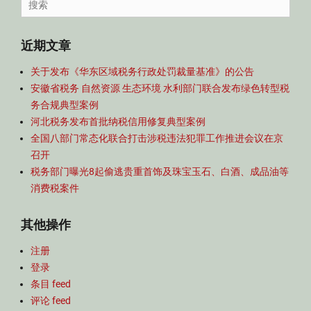
Search
2
部
航
for:
0
门
2
规
近期文章
1
范
年
性
关于发布《华东区域税务行政处罚裁量基准》的公告
7
文
安徽省税务 自然资源 生态环境 水利部门联合发布绿色转型税
月
件
务合规典型案例
,
每
河北税务发布首批纳税信用修复典型案例
月
全国八部门常态化联合打击涉税违法犯罪工作推进会议在京
税
召开
收
税务部门曝光8起偷逃贵重首饰及珠宝玉石、白酒、成品油等
法
消费税案件
规
速
其他操作
览
,
注册
税
务
登录
文
条目 feed
章
评论 feed