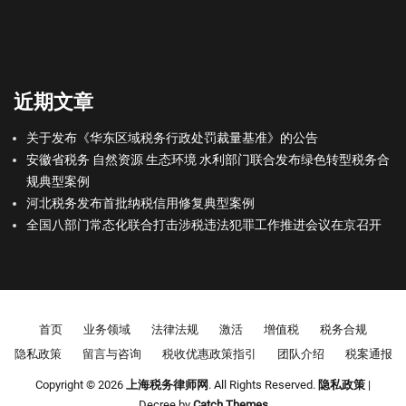
近期文章
关于发布《华东区域税务行政处罚裁量基准》的公告
安徽省税务 自然资源 生态环境 水利部门联合发布绿色转型税务合
规典型案例
河北税务发布首批纳税信用修复典型案例
全国八部门常态化联合打击涉税违法犯罪工作推进会议在京召开
Footer menu
首页
业务领域
法律法规
激活
增值税
税务合规
隐私政策
留言与咨询
税收优惠政策指引
团队介绍
税案通报
Copyright © 2026
上海税务律师网
. All Rights Reserved.
隐私政策
|
Decree by
Catch Themes