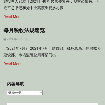
征
退役军人部发〔2021〕48号 民族要复兴，乡村必振兴。习
,
收
消
近平总书记和党中央高度重视乡村振
管
费
理
税
Read More …
,
法
Tags
部
每月税收法规速览
Categories
门
进
社
规
口
Posted
2021 年 9 月 6 日
会
范
展
on
法
性
品
（2021年7月） 2021年7月，财政部、税务总局、住房城乡
Tags
文
税
退
建设部、市场监管总局等部门出
件
收
役
政
Read More …
军
策
人
,
投
部
Categories
身
门
律
内容导航
乡
规
师
村
范
文
内
振
性
集
容
兴
文
Tags
,
导
件