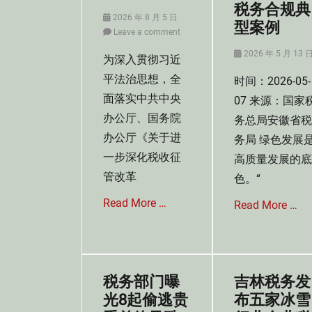
税务合规典
Posted
2026 年 8 月 5 日
型案例
on
Leave a comment
Posted
2026 年 5 月 13 
为深入贯彻习近
on
平法治思想，全
时间：2026-05-
面落实中共中央
07 来源：国家
办公厅、国务院
务总局安徽省税
办公厅《关于进
务局 绿色发展
一步深化税收征
高质量发展的底
管改革
色。“
Read More …
Read More …
Categories
Categories
税
税
收
收
税务部门曝
吉林税务发
征
法
光8起偷逃贵
布五家冰雪
收
讯