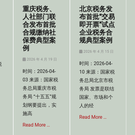
管
型
收
闻
重庆税务、
北京税务发
理
案
管
法
例
人社部门联
布首批“交易
理
Tags
法
合发布首批
即开票”试点
电
Tags
合规缴纳社
企业税务合
子
先
保费典型案
规典型案例
信
进
日
息
例
制
行
Posted
2026 年 4 月 15 日
造
业
on
企
Posted
2026 年 4 月 19 日
时间：2026-04-
税
,
业
on
税
时间：2026-04-
10 来源：国家税
,
务
税
03 来源：国家税
务总局北京市税
合
务
务总局重庆市税
务局 发票是联结
规
合
案
务局 “十五五”规
国家、市场和个
规
例
案
划纲要提出，实
人的经
例
施高
Read More …
Read More …
Categories