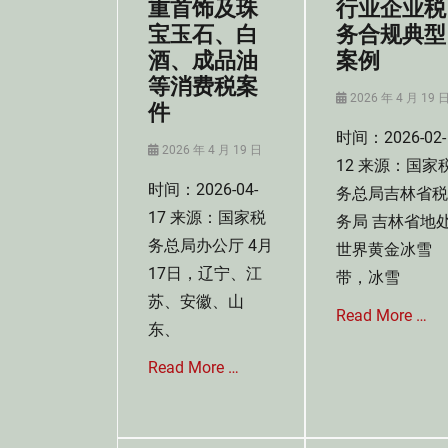
重首饰及珠
行业企业税
管
Tags
理
宝玉石、白
务合规典型
企
法
业
酒、成品油
案例
Tags
税
等消费税案
华
务
Posted
2026 年 4 月 19 
件
东
合
on
区
规
时间：2026-02-
Posted
域
2026 年 4 月 19 日
,
12 来源：国家
on
税
绿
时间：2026-04-
务总局吉林省税
务
色
行
17 来源：国家税
转
务局 吉林省地
政
型
务总局办公厅 4月
世界黄金冰雪
处
税
17日，辽宁、江
带，冰雪
罚
务
裁
苏、安徽、山
合
Read More …
量
规
东、
基
典
准
型
Read More …
Categories
,
案
税
税
例
收
Categories
务
征
税
行