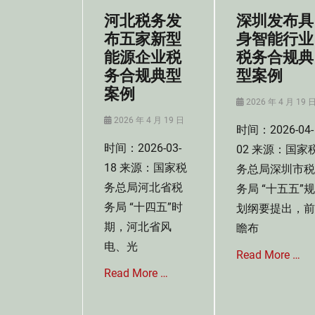
收
收
政
河北税务发
深圳发布具
管
征
处
布五家新型
身智能行业
理
收
罚
法
能源企业税
税务合规典
管
,
Tags
务合规典型
型案例
理
规
冰
法
范
案例
雪
,
性
Posted
2026 年 4 月 19 
行
税
文
on
Posted
2026 年 4 月 19 日
业
时间：2026-04-
讯
件
on
,
Tags
时间：2026-03-
02 来源：国家
税
偷
18 来源：国家税
务
务总局深圳市税
逃
合
务总局河北省税
务局 “十五五”规
消
规
费
务局 “十四五”时
划纲要提出，前
案
税
期，河北省风
例
瞻布
,
电、光
税
Read More …
务
Read More …
案
件
Categories
税
Categories