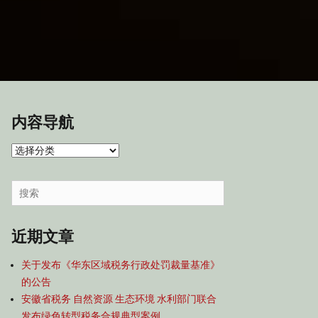
内容导航
内
容
导
Search
航
for:
近期文章
关于发布《华东区域税务行政处罚裁量基准》
的公告
安徽省税务 自然资源 生态环境 水利部门联合
发布绿色转型税务合规典型案例