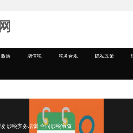
网
激活
增值税
税务合规
隐私政策
读 涉税实务培训 合同涉税审查