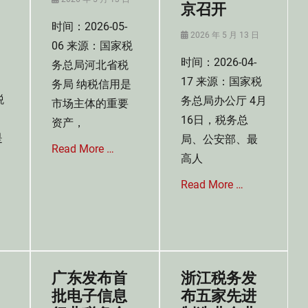
京召开
on
时间：2026-05-
Posted
2026 年 5 月 13 日
06 来源：国家税
on
日
时间：2026-04-
务总局河北省税
17 来源：国家税
务局 纳税信用是
税
务总局办公厅 4月
市场主体的重要
16日，税务总
资产，
是
局、公安部、最
Read More …
高人
Read More …
Categories
税
收
Categories
征
税
收
收
管
法
广东发布首
浙江税务发
理
讯
法
批电子信息
布五家先进
Tags
,