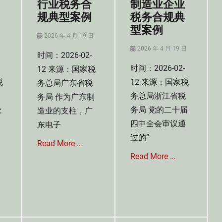
行业税务合
制造业企业
全
税
国
规典型案例
税务合规典
收
把
型案例
法
部
Posted
2026 年 4 月 19 日
讯
门
on
Tags
Posted
日
2026 年 4 月 19 日
常
时间：2026-02-
税
on
态
时间：2026-02-
12 来源：国家税
收
化
合
税
12 来源：国家税
务总局广东省税
联
规
合
务总局浙江省税
务局 作为广东制
典
打
处
务局 党的二十届
造业的支柱，广
型
击
案
四中全会审议通
东电子
涉
例
税
过的“
,
Read More …
违
纳
Read More …
法
税
犯
Categories
信
罪
税
用
Categories
,
收
修
税
税
征
复
收
收
收
典
征
新