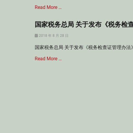
,
外
Read More …
涉
合
税
作
犯
办
国家税务总局 关于发布《税务检
Categories
罪
学
税
,
,
Posted
2018 年 8 月 28 日
法
虚
增
on
Tags
开
国家税务总局 关于发布《税务检查证管理办法》的
值
个
增
税
人
值
Read More …
,
税
税
税
收
专
法
政
Categories
用
策
税
发
,
法
票
创
Tags
罪
业
税
投
务
资
检
企
查
业
,
,
税