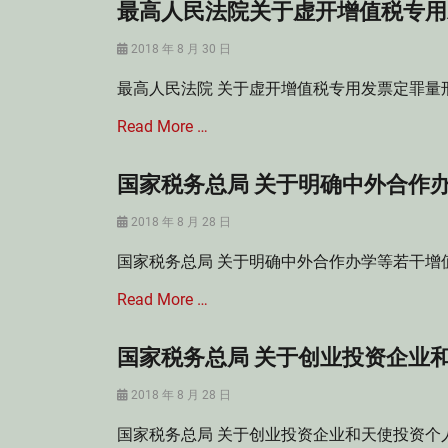
最高人民法院关于虚开增值税专用
Posted
2018 年 8 月 30 日
on
最高人民法院 关于虚开增值税专用发票定罪量刑标
Read More …
国家税务总局 关于明确中外合作
Categories
刑
Posted
2018 年 8 月 28 日
法
on
Tags
国家税务总局 关于明确中外合作办学等若干增值
刑
法
Read More …
,
定
罪
国家税务总局 关于创业投资企业
Categories
量
税
刑
Posted
2018 年 8 月 28 日
法
标
on
Tags
国家税务总局 关于创业投资企业和天使投资个人
准
中