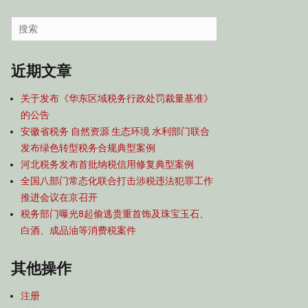
容
导
Search
航
for:
近期文章
关于发布《华东区域税务行政处罚裁量基准》
的公告
安徽省税务 自然资源 生态环境 水利部门联合
发布绿色转型税务合规典型案例
河北税务发布首批纳税信用修复典型案例
全国八部门常态化联合打击涉税违法犯罪工作
推进会议在京召开
税务部门曝光8起偷逃贵重首饰及珠宝玉石、
白酒、成品油等消费税案件
其他操作
注册