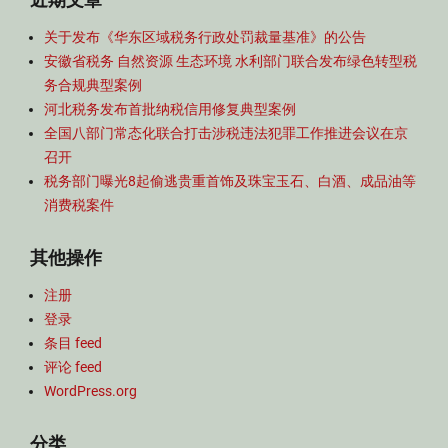
务
合
关于发布《华东区域税务行政处罚裁量基准》的公告
规
安徽省税务 自然资源 生态环境 水利部门联合发布绿色转型税
,
务合规典型案例
绿
色
河北税务发布首批纳税信用修复典型案例
转
全国八部门常态化联合打击涉税违法犯罪工作推进会议在京
型
召开
税
税务部门曝光8起偷逃贵重首饰及珠宝玉石、白酒、成品油等
务
消费税案件
合
规
其他操作
典
型
注册
案
例
登录
条目 feed
评论 feed
WordPress.org
分类