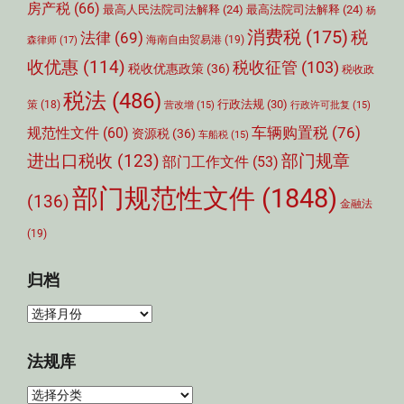
房产税
(66)
最高人民法院司法解释
(24)
最高法院司法解释
(24)
杨
消费税
(175)
税
法律
(69)
森律师
(17)
海南自由贸易港
(19)
收优惠
(114)
税收征管
(103)
税收优惠政策
(36)
税收政
税法
(486)
行政法规
(30)
策
(18)
营改增
(15)
行政许可批复
(15)
车辆购置税
(76)
规范性文件
(60)
资源税
(36)
车船税
(15)
部门规章
进出口税收
(123)
部门工作文件
(53)
部门规范性文件
(1848)
(136)
金融法
(19)
归档
归
档
法规库
法