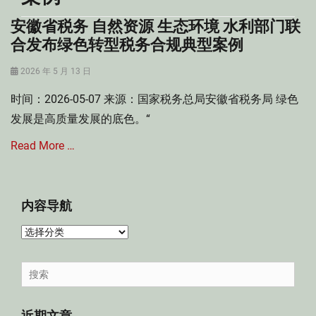
安徽省税务 自然资源 生态环境 水利部门联
合发布绿色转型税务合规典型案例
Posted
2026 年 5 月 13 日
on
时间：2026-05-07 来源：国家税务总局安徽省税务局 绿色
发展是高质量发展的底色。“
Read More …
Categories
税
内容导航
收
法
内
讯
容
Tags
导
Search
企
航
for:
业
税
近期文章