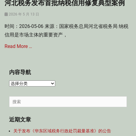
河北税务发布首批纳税信用修复典型案例
Posted
2026 年 5 月 13 日
on
时间：2026-05-06 来源：国家税务总局河北省税务局 纳税
信用是市场主体的重要资产，
Read More …
Categories
税
内容导航
收
征
内
收
容
管
导
Search
理
航
for:
法
,
近期文章
税
收
关于发布《华东区域税务行政处罚裁量基准》的公告
法