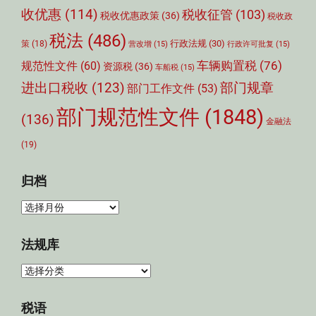
收优惠
(114)
税收征管
(103)
税收优惠政策
(36)
税收政
税法
(486)
行政法规
(30)
策
(18)
营改增
(15)
行政许可批复
(15)
车辆购置税
(76)
规范性文件
(60)
资源税
(36)
车船税
(15)
部门规章
进出口税收
(123)
部门工作文件
(53)
部门规范性文件
(1848)
(136)
金融法
(19)
归档
归
档
法规库
法
规
库
税语