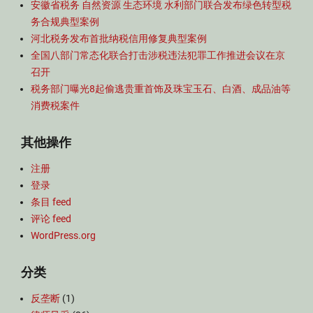
安徽省税务 自然资源 生态环境 水利部门联合发布绿色转型税
讯
务合规典型案例
Tags
税
河北税务发布首批纳税信用修复典型案例
收
全国八部门常态化联合打击涉税违法犯罪工作推进会议在京
合
召开
规
税务部门曝光8起偷逃贵重首饰及珠宝玉石、白酒、成品油等
典
消费税案件
型
案
其他操作
例
,
注册
纳
税
登录
信
条目 feed
用
评论 feed
修
WordPress.org
复
典
分类
型
案
反垄断
(1)
例