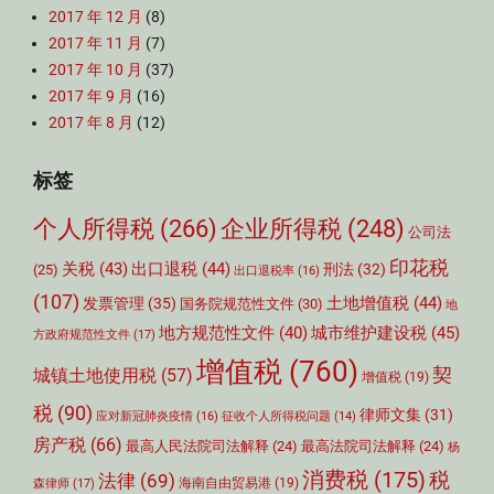
2017 年 12 月
(8)
2017 年 11 月
(7)
2017 年 10 月
(37)
2017 年 9 月
(16)
2017 年 8 月
(12)
标签
个人所得税
(266)
企业所得税
(248)
公司法
印花税
关税
(43)
出口退税
(44)
刑法
(32)
(25)
出口退税率
(16)
(107)
土地增值税
(44)
发票管理
(35)
国务院规范性文件
(30)
地
城市维护建设税
(45)
地方规范性文件
(40)
方政府规范性文件
(17)
增值税
(760)
契
城镇土地使用税
(57)
增值税
(19)
税
(90)
律师文集
(31)
应对新冠肺炎疫情
(16)
征收个人所得税问题
(14)
房产税
(66)
最高人民法院司法解释
(24)
最高法院司法解释
(24)
杨
消费税
(175)
税
法律
(69)
森律师
(17)
海南自由贸易港
(19)