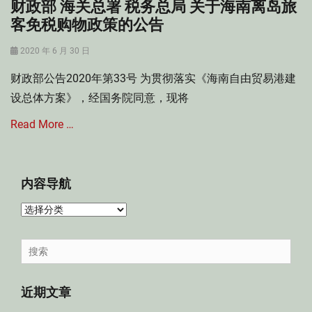
财政部 海关总署 税务总局 关于海南离岛旅
客免税购物政策的公告
Posted
2020 年 6 月 30 日
on
财政部公告2020年第33号 为贯彻落实《海南自由贸易港建
设总体方案》，经国务院同意，现将
Read More …
Categories
关
内容导航
税
,
内
增
容
值
导
Search
税
航
for:
法
,
近期文章
消
费