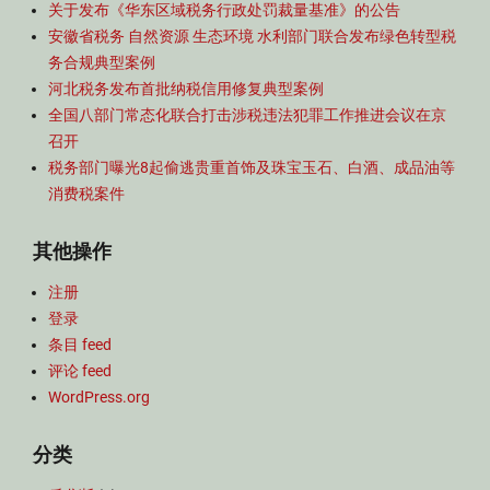
关于发布《华东区域税务行政处罚裁量基准》的公告
税
安徽省税务 自然资源 生态环境 水利部门联合发布绿色转型税
法
务合规典型案例
Tags
旅
河北税务发布首批纳税信用修复典型案例
客
全国八部门常态化联合打击涉税违法犯罪工作推进会议在京
免
召开
税
税务部门曝光8起偷逃贵重首饰及珠宝玉石、白酒、成品油等
购
消费税案件
物
,
其他操作
海
南
注册
自
由
登录
贸
条目 feed
易
评论 feed
港
WordPress.org
,
税
分类
法
,