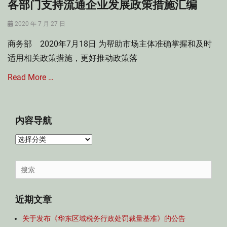
各部门支持流通企业发展政策措施汇编
Posted
2020 年 7 月 27 日
on
商务部 2020年7月18日 为帮助市场主体准确掌握和及时
适用相关政策措施，更好推动政策落
Read More …
Categories
经
内容导航
济
法
内
Tags
容
支
导
Search
持
航
for:
流
通
近期文章
企
业
关于发布《华东区域税务行政处罚裁量基准》的公告
发