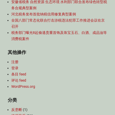
安徽省税务 自然资源 生态环境 水利部门联合发布绿色转型税
展
务合规典型案例
,
政
河北税务发布首批纳税信用修复典型案例
策
全国八部门常态化联合打击涉税违法犯罪工作推进会议在京
措
召开
施
税务部门曝光8起偷逃贵重首饰及珠宝玉石、白酒、成品油等
汇
消费税案件
编
,
其他操作
部
门
注册
规
范
登录
性
条目 feed
文
评论 feed
件
WordPress.org
分类
反垄断
(1)