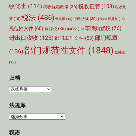
收优惠
(114)
税收征管
(103)
税收优惠政策
(36)
税收政
税法
(486)
行政法规
(30)
策
(18)
营改增
(15)
行政许可批复
(15)
车辆购置税
(76)
规范性文件
(60)
资源税
(36)
车船税
(15)
部门规章
进出口税收
(123)
部门工作文件
(53)
部门规范性文件
(1848)
(136)
金融法
(19)
归档
归
档
法规库
法
规
库
税语