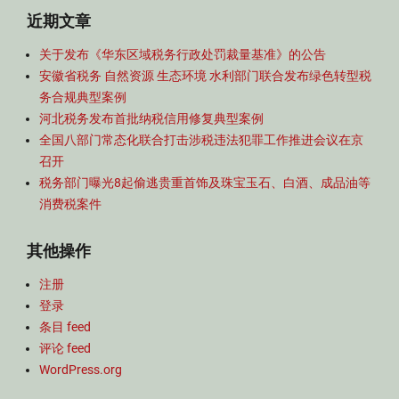
济
近期文章
推
进
关于发布《华东区域税务行政处罚裁量基准》的公告
行
安徽省税务 自然资源 生态环境 水利部门联合发布绿色转型税
动
务合规典型案例
,
部
河北税务发布首批纳税信用修复典型案例
门
全国八部门常态化联合打击涉税违法犯罪工作推进会议在京
工
召开
作
税务部门曝光8起偷逃贵重首饰及珠宝玉石、白酒、成品油等
文
消费税案件
件
其他操作
注册
登录
条目 feed
评论 feed
WordPress.org