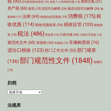
税
(90)
律师文集
(31)
应对新冠肺炎疫情
(16)
征收个人所得税问题
(14)
房产税
(66)
最高人民法院司法解释
(24)
最高法院司法解释
(24)
杨
消费税
(175)
税
法律
(69)
森律师
(17)
海南自由贸易港
(19)
收优惠
(114)
税收征管
(103)
税收优惠政策
(36)
税收政
税法
(486)
行政法规
(30)
策
(18)
营改增
(15)
行政许可批复
(15)
车辆购置税
(76)
规范性文件
(60)
资源税
(36)
车船税
(15)
部门规章
进出口税收
(123)
部门工作文件
(53)
部门规范性文件
(1848)
(136)
金融法
(19)
归档
归
档
法规库