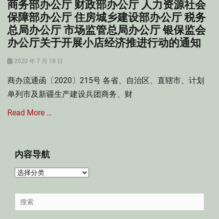
商务部办公厅 财政部办公厅 人力资源社会
保障部办公厅 住房城乡建设部办公厅 税务
总局办公厅 市场监管总局办公厅 银保监会
办公厅关于开展小店经济推进行动的通知
Posted
2020 年 7 月 18 日
on
商办流通函〔2020〕215号 各省、自治区、直辖市、计划
单列市及新疆生产建设兵团商务、财
Read More …
Categories
经
内容导航
济
法
内
Tags
容
小
导
Search
店
航
for:
经