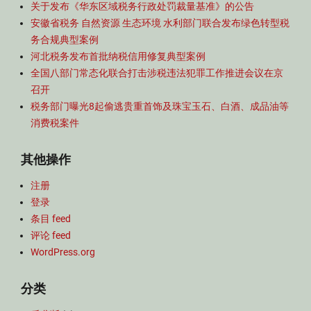
关于发布《华东区域税务行政处罚裁量基准》的公告
,
安徽省税务 自然资源 生态环境 水利部门联合发布绿色转型税
资
务合规典型案例
源
综
河北税务发布首批纳税信用修复典型案例
合
全国八部门常态化联合打击涉税违法犯罪工作推进会议在京
利
召开
用
税务部门曝光8起偷逃贵重首饰及珠宝玉石、白酒、成品油等
,
消费税案件
部
门
其他操作
规
范
注册
性
文
登录
件
条目 feed
评论 feed
WordPress.org
分类