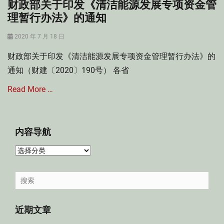
财政部关于印发《清洁能源发展专项资金管
理暂行办法》的通知
Posted
2020 年 7 月 18 日
on
财政部关于印发《清洁能源发展专项资金管理暂行办法》的
通知（财建〔2020〕190号） 各省
Read More …
Categories
财
内容导航
政
法
内
Tags
容
专
导
Search
项
航
for:
资
金
近期文章
管
理