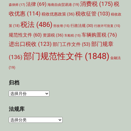
消费税
(175)
税
法律
(69)
森律师
(17)
海南自由贸易港
(19)
收优惠
(114)
税收征管
(103)
税收优惠政策
(36)
税收政
税法
(486)
行政法规
(30)
策
(18)
营改增
(15)
行政许可批复
(15)
车辆购置税
(76)
规范性文件
(60)
资源税
(36)
车船税
(15)
部门规章
进出口税收
(123)
部门工作文件
(53)
部门规范性文件
(1848)
(136)
金融法
(19)
归档
归
档
法规库
法
规