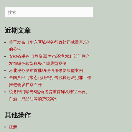
容
导
Search
航
for:
近期文章
关于发布《华东区域税务行政处罚裁量基准》
的公告
安徽省税务 自然资源 生态环境 水利部门联合
发布绿色转型税务合规典型案例
河北税务发布首批纳税信用修复典型案例
全国八部门常态化联合打击涉税违法犯罪工作
推进会议在京召开
税务部门曝光8起偷逃贵重首饰及珠宝玉石、
白酒、成品油等消费税案件
其他操作
注册