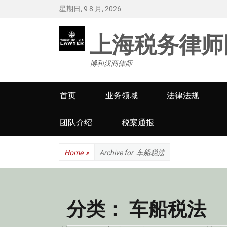
星期日, 9 8 月, 2026
上海税务律师
博和汉商律师
Primary
首页
业务领域
法律法规
menu
团队介绍
税案通报
Home
»
Archive for
车船税法
分类：
车船税法