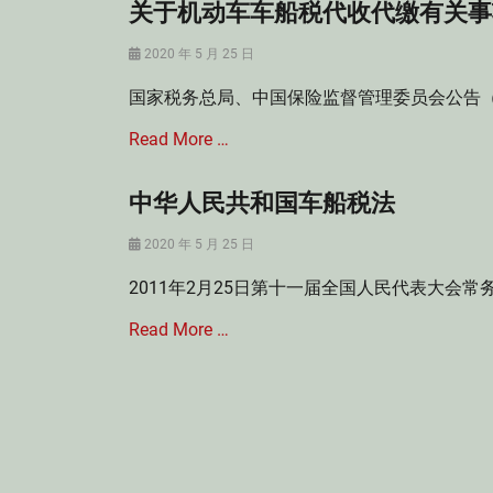
关于机动车车船税代收代缴有关事
Posted
2020 年 5 月 25 日
on
国家税务总局、中国保险监督管理委员会公告（2
Read More …
中华人民共和国车船税法
Categories
车
Posted
2020 年 5 月 25 日
船
on
税
2011年2月25日第十一届全国人民代表大会常
法
Tags
Read More …
代
收
代
Categories
缴
车
,
船
机
税
动
法