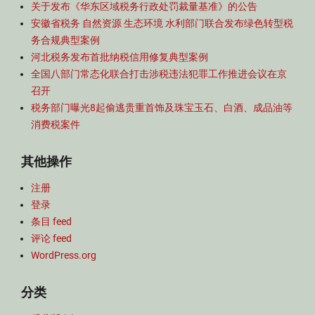
关于发布《华东区域税务行政处罚裁量基准》的公告
房
安徽省税务 自然资源 生态环境 水利部门联合发布绿色转型税
产
务合规典型案例
税
,
河北税务发布首批纳税信用修复典型案例
自
全国八部门常态化联合打击涉税违法犯罪工作推进会议在京
收
召开
自
税务部门曝光8起偷逃贵重首饰及珠宝玉石、白酒、成品油等
支
消费税案件
的
事
其他操作
业
单
注册
位
,
登录
部
条目 feed
门
评论 feed
规
WordPress.org
范
性
分类
文
件