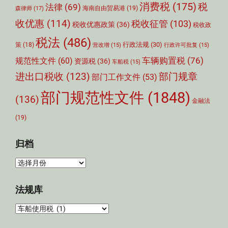
消费税
(175)
税
法律
(69)
森律师
(17)
海南自由贸易港
(19)
收优惠
(114)
税收征管
(103)
税收优惠政策
(36)
税收政
税法
(486)
行政法规
(30)
策
(18)
营改增
(15)
行政许可批复
(15)
车辆购置税
(76)
规范性文件
(60)
资源税
(36)
车船税
(15)
部门规章
进出口税收
(123)
部门工作文件
(53)
部门规范性文件
(1848)
(136)
金融法
(19)
归档
归
档
法规库
法
规