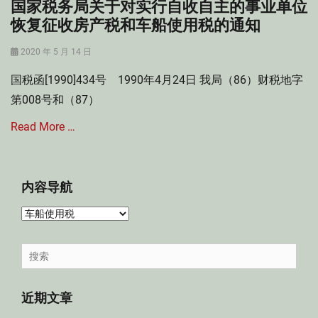
国家税务局关于对实行自收自主的事业单位
恢复征收房产税和车船使用税的通知
Posted
2020 年 5 月 14 日
on
国税函[1990]434号 1990年4月24日 我局（86）财税地字
第008号和（87）
Read More …
Categories
房
内容导航
产
税
内
,
容
车
导
Search
船
航
for:
使
用
近期文章
税
Tags