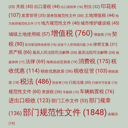
印花税
关税
(43)
出口退税
(44)
刑法
(32)
(25)
出口退税率
(16)
(107)
土地增值税
(44)
发票管理
(35)
国务院规范性文件
(30)
地
城市维护建设税
(45)
地方规范性文件
(40)
方政府规范性文件
(17)
增值税
(760)
契
城镇土地使用税
(57)
增值税
(19)
税
(90)
律师文集
(31)
应对新冠肺炎疫情
(16)
征收个人所得税问题
(14)
房产税
(66)
最高人民法院司法解释
(24)
最高法院司法解释
(24)
杨
消费税
(175)
税
法律
(69)
森律师
(17)
海南自由贸易港
(19)
收优惠
(114)
税收征管
(103)
税收优惠政策
(36)
税收政
税法
(486)
行政法规
(30)
策
(18)
营改增
(15)
行政许可批复
(15)
车辆购置税
(76)
规范性文件
(60)
资源税
(36)
车船税
(15)
部门规章
进出口税收
(123)
部门工作文件
(53)
部门规范性文件
(1848)
(136)
金融法
(19)