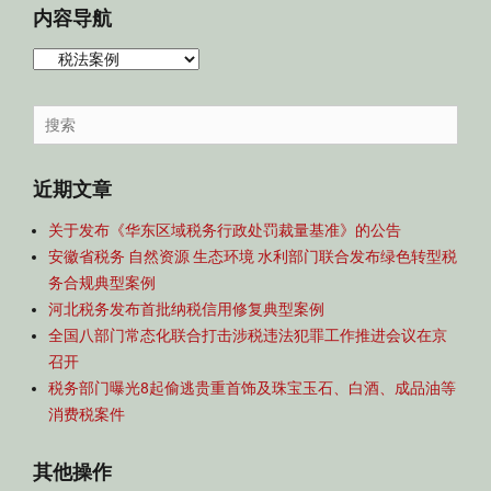
税
内容导航
法
,
内
税
容
法
导
Search
案
航
for:
例
Tags
近期文章
税
案
关于发布《华东区域税务行政处罚裁量基准》的公告
通
安徽省税务 自然资源 生态环境 水利部门联合发布绿色转型税
报
务合规典型案例
河北税务发布首批纳税信用修复典型案例
全国八部门常态化联合打击涉税违法犯罪工作推进会议在京
召开
税务部门曝光8起偷逃贵重首饰及珠宝玉石、白酒、成品油等
消费税案件
其他操作