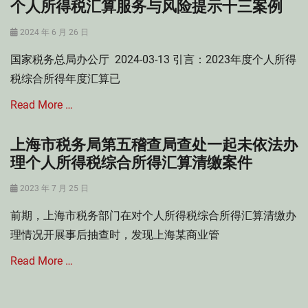
个人所得税汇算服务与风险提示十三案例
Posted
2024 年 6 月 26 日
on
国家税务总局办公厅 2024-03-13 引言：2023年度个人所得
税综合所得年度汇算已
Read More …
上海市税务局第五稽查局查处一起未依法办
Categories
税
理个人所得税综合所得汇算清缴案件
法
案
Posted
2023 年 7 月 25 日
例
on
Tags
前期，上海市税务部门在对个人所得税综合所得汇算清缴办
税
理情况开展事后抽查时，发现上海某商业管
法
案
Read More …
例
Categories