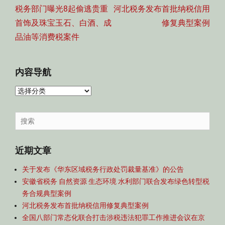
导
Previous
Next
税务部门曝光8起偷逃贵重
河北税务发布首批纳税信用
航
post:
post:
首饰及珠宝玉石、白酒、成
修复典型案例
品油等消费税案件
内容导航
内
容
导
Search
航
for:
近期文章
关于发布《华东区域税务行政处罚裁量基准》的公告
安徽省税务 自然资源 生态环境 水利部门联合发布绿色转型税
务合规典型案例
河北税务发布首批纳税信用修复典型案例
全国八部门常态化联合打击涉税违法犯罪工作推进会议在京