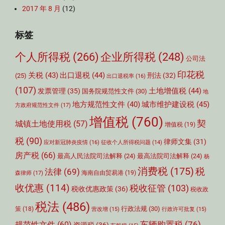
2017 年 8 月
(12)
标签
个人所得税
(266)
企业所得税
(248)
公司法
印花税
关税
(43)
出口退税
(44)
刑法
(32)
(25)
出口退税率
(16)
(107)
土地增值税
(44)
发票管理
(35)
国务院规范性文件
(30)
地
城市维护建设税
(45)
地方规范性文件
(40)
方政府规范性文件
(17)
增值税
(760)
契
城镇土地使用税
(57)
增值税
(19)
税
(90)
律师文集
(31)
应对新冠肺炎疫情
(16)
征收个人所得税问题
(14)
房产税
(66)
最高人民法院司法解释
(24)
最高法院司法解释
(24)
杨
消费税
(175)
税
法律
(69)
森律师
(17)
海南自由贸易港
(19)
收优惠
(114)
税收征管
(103)
税收优惠政策
(36)
税收政
税法
(486)
行政法规
(30)
策
(18)
营改增
(15)
行政许可批复
(15)
车辆购置税
(76)
规范性文件
(60)