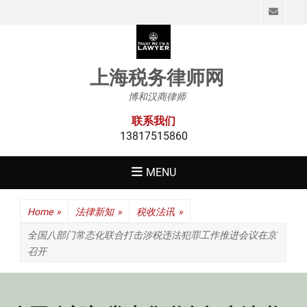
Emai
上海税务律师网
博和汉商律师
联系我们
13817515860
MENU
Home
»
法律新知
»
税收法讯
»
全国八部门常态化联合打击涉税违法犯罪工作推进会议在京
召开