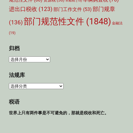
资源税
(36)
车船税
(15)
部门规章
进出口税收
(123)
部门工作文件
(53)
部门规范性文件
(1848)
(136)
金融法
(19)
归档
归
档
法规库
法
规
库
税语
世界上只有两件事是不可避免的，那就是税收和死亡。