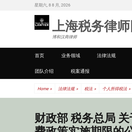
星期六, 8 8 月, 2026
上海税务律师
博和汉商律师
Primary
首页
业务领域
法律法规
menu
团队介绍
税案通报
Home
»
法律法规
»
税法
»
个人所得税法
»
财政部 税务总局 
费政策实施期限的