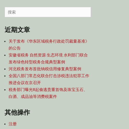
容
导
Search
航
for:
近期文章
关于发布《华东区域税务行政处罚裁量基准》
的公告
安徽省税务 自然资源 生态环境 水利部门联合
发布绿色转型税务合规典型案例
河北税务发布首批纳税信用修复典型案例
全国八部门常态化联合打击涉税违法犯罪工作
推进会议在京召开
税务部门曝光8起偷逃贵重首饰及珠宝玉石、
白酒、成品油等消费税案件
其他操作
注册