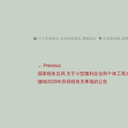
Categories
Tags
个人所得税法
,
企业所得税法
,
增值税法
企业所得税
,
疫
文
← Previous
章
Previous
国家税务总局 关于小型微利企业和个体工商
导
post:
缴纳2020年所得税有关事项的公告
航