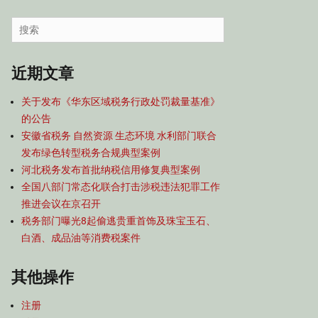
容
导
Search
航
for:
近期文章
关于发布《华东区域税务行政处罚裁量基准》
的公告
安徽省税务 自然资源 生态环境 水利部门联合
发布绿色转型税务合规典型案例
河北税务发布首批纳税信用修复典型案例
全国八部门常态化联合打击涉税违法犯罪工作
推进会议在京召开
税务部门曝光8起偷逃贵重首饰及珠宝玉石、
白酒、成品油等消费税案件
其他操作
注册