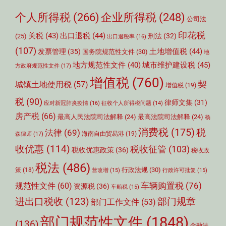
个人所得税
(266)
企业所得税
(248)
公司法
印花税
关税
(43)
出口退税
(44)
刑法
(32)
(25)
出口退税率
(16)
(107)
土地增值税
(44)
发票管理
(35)
国务院规范性文件
(30)
地
城市维护建设税
(45)
地方规范性文件
(40)
方政府规范性文件
(17)
增值税
(760)
契
城镇土地使用税
(57)
增值税
(19)
税
(90)
律师文集
(31)
应对新冠肺炎疫情
(16)
征收个人所得税问题
(14)
房产税
(66)
最高人民法院司法解释
(24)
最高法院司法解释
(24)
杨
消费税
(175)
税
法律
(69)
森律师
(17)
海南自由贸易港
(19)
收优惠
(114)
税收征管
(103)
税收优惠政策
(36)
税收政
税法
(486)
行政法规
(30)
策
(18)
营改增
(15)
行政许可批复
(15)
车辆购置税
(76)
规范性文件
(60)
资源税
(36)
车船税
(15)
部门规章
进出口税收
(123)
部门工作文件
(53)
部门规范性文件
(1848)
(136)
金融法