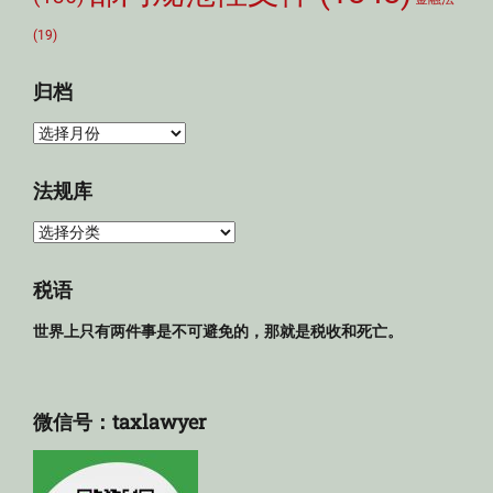
(19)
归档
归
档
法规库
法
规
库
税语
世界上只有两件事是不可避免的，那就是税收和死亡。
微信号：taxlawyer