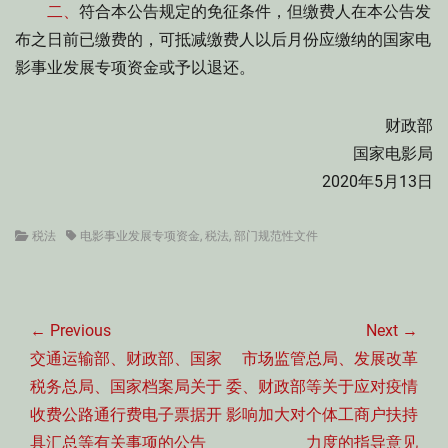
二、
符合本公告规定的免征条件，但缴费人在本公告发
布之日前已缴费的，可抵减缴费人以后月份应缴纳的国家电
影事业发展专项资金或予以退还。
财政部
国家电影局
2020年5月13日
Categories
Tags
税法
电影事业发展专项资金
,
税法
,
部门规范性文件
文
章
← Previous
Next →
导
Previous
Next
交通运输部、财政部、国家
市场监管总局、发展改革
航
post:
post:
税务总局、国家档案局关于
委、财政部等关于应对疫情
收费公路通行费电子票据开
影响加大对个体工商户扶持
具汇总等有关事项的公告
力度的指导意见