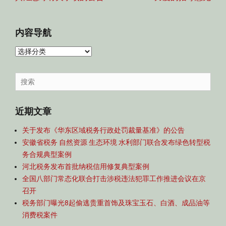
内容导航
内
容
导
Search
航
for:
近期文章
关于发布《华东区域税务行政处罚裁量基准》的公告
安徽省税务 自然资源 生态环境 水利部门联合发布绿色转型税
务合规典型案例
河北税务发布首批纳税信用修复典型案例
全国八部门常态化联合打击涉税违法犯罪工作推进会议在京
召开
税务部门曝光8起偷逃贵重首饰及珠宝玉石、白酒、成品油等
消费税案件