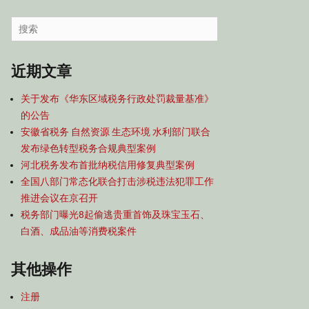
容
导
Search
航
for:
近期文章
关于发布《华东区域税务行政处罚裁量基准》
的公告
安徽省税务 自然资源 生态环境 水利部门联合
发布绿色转型税务合规典型案例
河北税务发布首批纳税信用修复典型案例
全国八部门常态化联合打击涉税违法犯罪工作
推进会议在京召开
税务部门曝光8起偷逃贵重首饰及珠宝玉石、
白酒、成品油等消费税案件
其他操作
注册