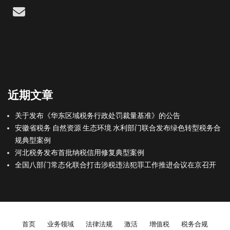
Email
近期文章
关于发布《华东区域税务行政处罚裁量基准》的公告
安徽省税务 自然资源 生态环境 水利部门联合发布绿色转型税务合
规典型案例
河北税务发布首批纳税信用修复典型案例
全国八部门常态化联合打击涉税违法犯罪工作推进会议在京召开
Footer menu
首页
业务领域
法律法规
激活
增值税
税务合规