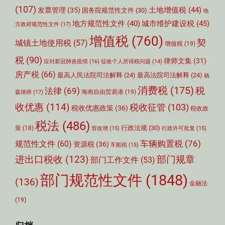
(107)
土地增值税
(44)
发票管理
(35)
国务院规范性文件
(30)
地
城市维护建设税
(45)
地方规范性文件
(40)
方政府规范性文件
(17)
增值税
(760)
契
城镇土地使用税
(57)
增值税
(19)
税
(90)
律师文集
(31)
应对新冠肺炎疫情
(16)
征收个人所得税问题
(14)
房产税
(66)
最高人民法院司法解释
(24)
最高法院司法解释
(24)
杨
消费税
(175)
税
法律
(69)
森律师
(17)
海南自由贸易港
(19)
收优惠
(114)
税收征管
(103)
税收优惠政策
(36)
税收政
税法
(486)
行政法规
(30)
策
(18)
营改增
(15)
行政许可批复
(15)
车辆购置税
(76)
规范性文件
(60)
资源税
(36)
车船税
(15)
部门规章
进出口税收
(123)
部门工作文件
(53)
部门规范性文件
(1848)
(136)
金融法
(19)