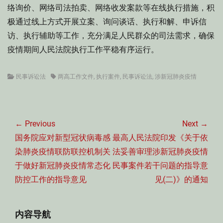
络询价、网络司法拍卖、网络收发案款等在线执行措施，积
极通过线上方式开展立案、询问谈话、执行和解、申诉信
访、执行辅助等工作，充分满足人民群众的司法需求，确保
疫情期间人民法院执行工作平稳有序运行。
Categories
Tags
民事诉讼法
两高工作文件
,
执行案件
,
民事诉讼法
,
涉新冠肺炎疫情
文
章
← Previous
Next →
导
Previous
Next
国务院应对新型冠状病毒感
最高人民法院印发《关于依
航
post:
post:
染肺炎疫情联防联控机制关
法妥善审理涉新冠肺炎疫情
于做好新冠肺炎疫情常态化
民事案件若干问题的指导意
防控工作的指导意见
见(二)》的通知
内容导航