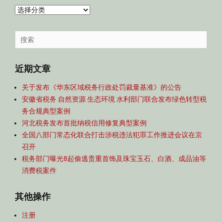
内
容
导
Search
航
for:
近期文章
关于发布《华东区域税务行政处罚裁量基准》的公告
安徽省税务 自然资源 生态环境 水利部门联合发布绿色转型税
务合规典型案例
河北税务发布首批纳税信用修复典型案例
全国八部门常态化联合打击涉税违法犯罪工作推进会议在京
召开
税务部门曝光8起偷逃贵重首饰及珠宝玉石、白酒、成品油等
消费税案件
其他操作
注册