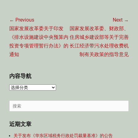
文
章
← Previous
Next →
导
Previous
Next
国家发展改革委关于印发
国家发展改革委、财政部、
航
post:
post:
《排水设施建设中央预算内
住房城乡建设部等关于完善
投资专项管理暂行办法》的
长江经济带污水处理收费机
通知
制有关政策的指导意见
内容导航
内
容
导
Search
航
for:
近期文章
关于发布《华东区域税务行政处罚裁量基准》的公告