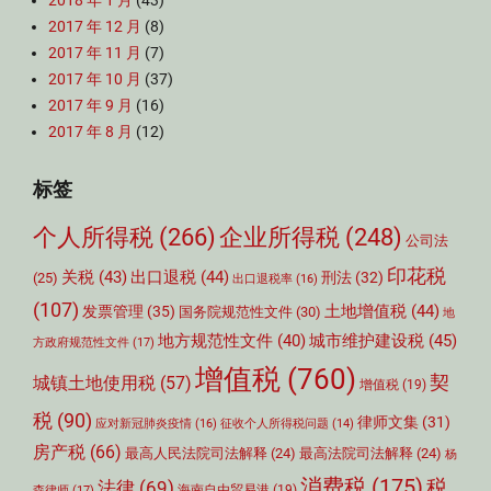
2018 年 1 月
(43)
2017 年 12 月
(8)
2017 年 11 月
(7)
2017 年 10 月
(37)
2017 年 9 月
(16)
2017 年 8 月
(12)
标签
个人所得税
(266)
企业所得税
(248)
公司法
印花税
关税
(43)
出口退税
(44)
刑法
(32)
(25)
出口退税率
(16)
(107)
土地增值税
(44)
发票管理
(35)
国务院规范性文件
(30)
地
城市维护建设税
(45)
地方规范性文件
(40)
方政府规范性文件
(17)
增值税
(760)
契
城镇土地使用税
(57)
增值税
(19)
税
(90)
律师文集
(31)
应对新冠肺炎疫情
(16)
征收个人所得税问题
(14)
房产税
(66)
最高人民法院司法解释
(24)
最高法院司法解释
(24)
杨
消费税
(175)
税
法律
(69)
森律师
(17)
海南自由贸易港
(19)