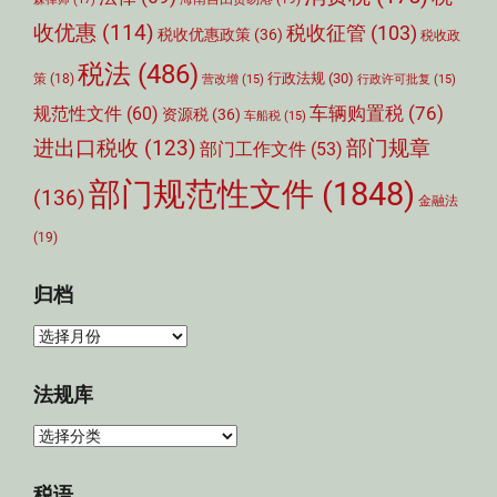
收优惠
(114)
税收征管
(103)
税收优惠政策
(36)
税收政
税法
(486)
行政法规
(30)
策
(18)
营改增
(15)
行政许可批复
(15)
车辆购置税
(76)
规范性文件
(60)
资源税
(36)
车船税
(15)
部门规章
进出口税收
(123)
部门工作文件
(53)
部门规范性文件
(1848)
(136)
金融法
(19)
归档
归
档
法规库
法
规
库
税语