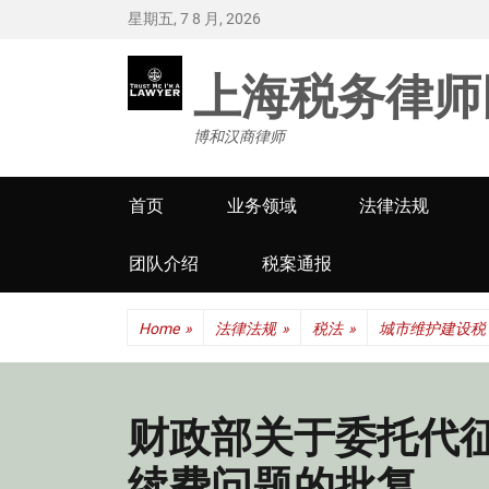
星期五, 7 8 月, 2026
上海税务律师
博和汉商律师
Primary
首页
业务领域
法律法规
menu
团队介绍
税案通报
Home
»
法律法规
»
税法
»
城市维护建设税
财政部关于委托代征
续费问题的批复