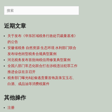
容
导
Search
航
for:
近期文章
关于发布《华东区域税务行政处罚裁量基准》
的公告
安徽省税务 自然资源 生态环境 水利部门联合
发布绿色转型税务合规典型案例
河北税务发布首批纳税信用修复典型案例
全国八部门常态化联合打击涉税违法犯罪工作
推进会议在京召开
税务部门曝光8起偷逃贵重首饰及珠宝玉石、
白酒、成品油等消费税案件
其他操作
注册