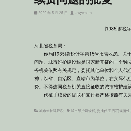
Posted
Author
2020 年 5 月 25 日
lawyersam
on
[1985]财税
河北省税务局：
你局[1985]冀税计字第15号报告收悉。关
问题。城市维护建设税是国家新开征的一个独立
务机关依照有关规定，委托其他单位和个人代征的
神，以省、自治区、直辖市为单位，在实际代
费。不得连同税务机关直接征收的城市维护建
代征手续费的提取和支付要严格按照有关规
Categories
Tags
城市维护建设税
城市维护建设税
,
委托代征
,
部门规范性