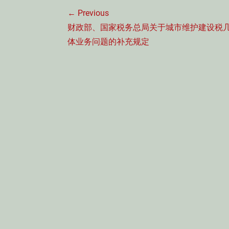
文
← Previous
章
Previous
财政部、国家税务总局关于城市维护建设税
导
post:
体业务问题的补充规定
航