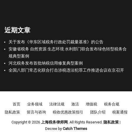
近期文章
关于发布《华东区域税务行政处罚裁量基准》的公告
安徽省税务 自然资源 生态环境 水利部门联合发布绿色转型税务合
规典型案例
河北税务发布首批纳税信用修复典型案例
全国八部门常态化联合打击涉税违法犯罪工作推进会议在京召开
Footer menu
首页
业务领域
法律法规
激活
增值税
税务合规
隐私政策
留言与咨询
税收优惠政策指引
团队介绍
税案通报
Copyright © 2026
上海税务律师网
. All Rights Reserved.
隐私政策
|
Decree by
Catch Themes