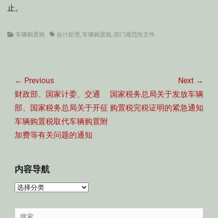
止。
Categories
Tags
车辆购置税
会计处理
,
车辆购置税
,
部门规范性文件
文
章
← Previous
Next →
导
Previous
Next
财政部、国家计委、交通
国家税务总局关于发放车辆
航
post:
post:
部、国家税务总局关于开征
购置税完税证明的紧急通知
车辆购置税取代车辆购置附
加费等有关问题的通知
内容导航
内
容
导
Search