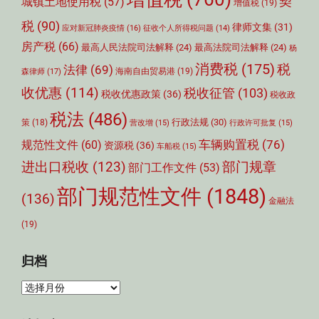
契
城镇土地使用税
(57)
增值税
(19)
税
(90)
律师文集
(31)
应对新冠肺炎疫情
(16)
征收个人所得税问题
(14)
房产税
(66)
最高人民法院司法解释
(24)
最高法院司法解释
(24)
杨
消费税
(175)
税
法律
(69)
森律师
(17)
海南自由贸易港
(19)
收优惠
(114)
税收征管
(103)
税收优惠政策
(36)
税收政
税法
(486)
行政法规
(30)
策
(18)
营改增
(15)
行政许可批复
(15)
车辆购置税
(76)
规范性文件
(60)
资源税
(36)
车船税
(15)
部门规章
进出口税收
(123)
部门工作文件
(53)
部门规范性文件
(1848)
(136)
金融法
(19)
归档
归
档