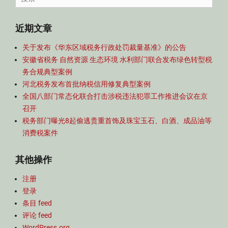
航
for:
近期文章
关于发布《华东区域税务行政处罚裁量基准》的公告
安徽省税务 自然资源 生态环境 水利部门联合发布绿色转型税
务合规典型案例
河北税务发布首批纳税信用修复典型案例
全国八部门常态化联合打击涉税违法犯罪工作推进会议在京
召开
税务部门曝光8起偷逃贵重首饰及珠宝玉石、白酒、成品油等
消费税案件
其他操作
注册
登录
条目 feed
评论 feed
WordPress.org