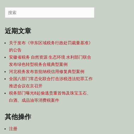
容
导
Search
航
for:
近期文章
关于发布《华东区域税务行政处罚裁量基准》
的公告
安徽省税务 自然资源 生态环境 水利部门联合
发布绿色转型税务合规典型案例
河北税务发布首批纳税信用修复典型案例
全国八部门常态化联合打击涉税违法犯罪工作
推进会议在京召开
税务部门曝光8起偷逃贵重首饰及珠宝玉石、
白酒、成品油等消费税案件
其他操作
注册