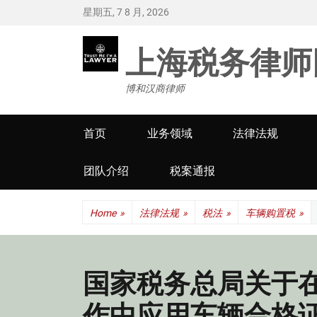
星期五, 7 8 月, 2026
上海税务律师
博和汉商律师
Primary
首页
业务领域
法律法规
menu
团队介绍
税案通报
Home
»
法律法规
»
税法
»
车辆购置税
»
国家税务总局关于
作中应用车辆合格