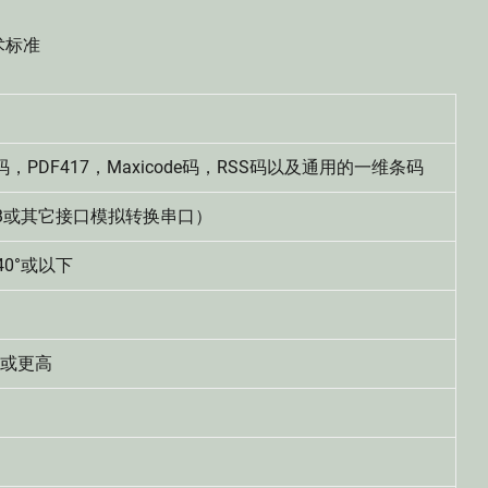
术标准
x码，PDF417，Maxicode码，RSS码以及通用的一维条码
（含USB或其它接口模拟转换串口）
40°或以下
mV或更高