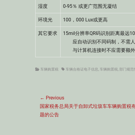
湿度
0-95％ 或更广范围无凝结
环境光
100，000 Lux或更高
其它要求
15mil分辨率QR码识别距离最远1
应自动识别不同码制，不需人
与计算机连接时不应需要额外
Categories
Tags
车辆购置税
车辆合格证电子信息
,
车辆购置税
,
部门规范
文
← Previous
章
Previous
国家税务总局关于自卸式垃圾车车辆购置税
导
post:
题的公告
航