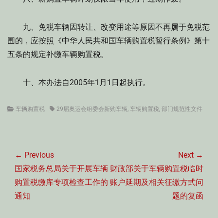
九、免税车辆因转让、改变用途等原因不再属于免税范
围的，应按照《中华人民共和国车辆购置税暂行条例》第十
五条的规定补缴车辆购置税。
十、本办法自2005年1月1日起执行。
Categories
Tags
车辆购置税
29届奥运会组委会新购车辆
,
车辆购置税
,
部门规范性文件
文
章
← Previous
Next →
导
Previous
Next
国家税务总局关于开展车辆
财政部关于车辆购置税临时
航
post:
post:
购置税缴库专项检查工作的
账户延期及相关征缴方式问
通知
题的复函