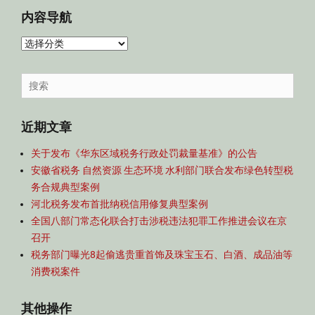
内容导航
内
容
导
Search
航
for:
近期文章
关于发布《华东区域税务行政处罚裁量基准》的公告
安徽省税务 自然资源 生态环境 水利部门联合发布绿色转型税
务合规典型案例
河北税务发布首批纳税信用修复典型案例
全国八部门常态化联合打击涉税违法犯罪工作推进会议在京
召开
税务部门曝光8起偷逃贵重首饰及珠宝玉石、白酒、成品油等
消费税案件
其他操作