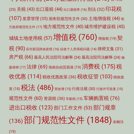
印花税
关税
(43)
出口退税
(44)
刑法
(32)
(25)
出口退税率
(16)
(107)
土地增值税
(44)
发票管理
(35)
国务院规范性文件
(30)
地
城市维护建设税
(45)
地方规范性文件
(40)
方政府规范性文件
(17)
增值税
(760)
契
城镇土地使用税
(57)
增值税
(19)
税
(90)
律师文集
(31)
应对新冠肺炎疫情
(16)
征收个人所得税问题
(14)
房产税
(66)
最高人民法院司法解释
(24)
最高法院司法解释
(24)
杨
消费税
(175)
税
法律
(69)
森律师
(17)
海南自由贸易港
(19)
收优惠
(114)
税收征管
(103)
税收优惠政策
(36)
税收政
税法
(486)
行政法规
(30)
策
(18)
营改增
(15)
行政许可批复
(15)
车辆购置税
(76)
规范性文件
(60)
资源税
(36)
车船税
(15)
部门规章
进出口税收
(123)
部门工作文件
(53)
部门规范性文件
(1848)
(136)
金融法
(19)