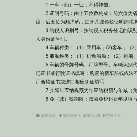
1.一车（船）一证，不得转借。
2.证明号码：由十五位数构成：前六位为省
度；后五位为顺序码，由开具减免税证明的税
3.纳税人识别号：按纳税人税务登记的识别
人身份证号码。
4.车辆种类：（1）乘用车；(2)客车；（3
5.船舶种类：（1）机动船舶；（2）拖船、
6.车辆的号牌号码、厂牌型号、车辆识别代
记证书或行驶证书填写；购置的新车船或依法
厂合格证书或进口相应凭证填写
7.实际年应纳税额为年应纳税额与年减（免
8.免（减）税期限：按减免税起止年度填
Categories
Tags
车船税法
减免税证明
,
车船税
,
部门规范性文件