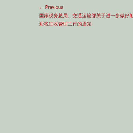
文
← Previous
章
Previous
国家税务总局、交通运输部关于进一步做好
导
post:
船税征收管理工作的通知
航