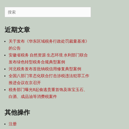
容
导
Search
航
for:
近期文章
关于发布《华东区域税务行政处罚裁量基准》
的公告
安徽省税务 自然资源 生态环境 水利部门联合
发布绿色转型税务合规典型案例
河北税务发布首批纳税信用修复典型案例
全国八部门常态化联合打击涉税违法犯罪工作
推进会议在京召开
税务部门曝光8起偷逃贵重首饰及珠宝玉石、
白酒、成品油等消费税案件
其他操作
注册