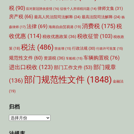
税
(90)
律师文集
(31)
应对新冠肺炎疫情
(16)
征收个人所得税问题
(14)
房产税
(66)
最高人民法院司法解释
(24)
最高法院司法解释
(24)
杨
消费税
(175)
税
法律
(69)
森律师
(17)
海南自由贸易港
(19)
收优惠
(114)
税收征管
(103)
税收优惠政策
(36)
税收政
税法
(486)
行政法规
(30)
策
(18)
营改增
(15)
行政许可批复
(15)
车辆购置税
(76)
规范性文件
(60)
资源税
(36)
车船税
(15)
部门规章
进出口税收
(123)
部门工作文件
(53)
部门规范性文件
(1848)
(136)
金融法
(19)
归档
归
档
法规库