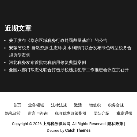
近期文章
关于发布《华东区域税务行政处罚裁量基准》的公告
安徽省税务 自然资源 生态环境 水利部门联合发布绿色转型税务合
规典型案例
河北税务发布首批纳税信用修复典型案例
全国八部门常态化联合打击涉税违法犯罪工作推进会议在京召开
Footer menu
首页
业务领域
法律法规
激活
增值税
税务合规
隐私政策
留言与咨询
税收优惠政策指引
团队介绍
税案通报
Copyright © 2026
上海税务律师网
. All Rights Reserved.
隐私政策
|
Decree by
Catch Themes