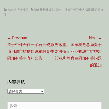
Categories
Tags
城市维护建设税
城市维护建设税
,
统一内外资企业和个人
,
部门规范性文
件
文
章
← Previous
Next →
导
Previous
Next
关于中外合作开采石油资源
财政部、国家税务总局关于
航
post:
post:
适用城市维护建设税教育费
对外资企业征收城市维护建
附加有关事宜的公告
设税和教育费附加有关问题
的通知
内容导航
内
容
导
Search
航