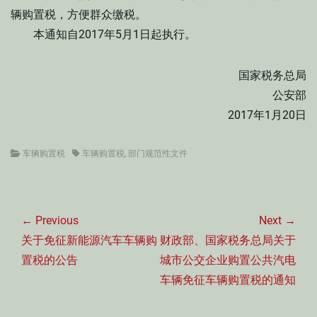
辆购置税，方便群众缴税。
本通知自2017年5月1日起执行。
国家税务总局
公安部
2017年1月20日
Categories
Tags
车辆购置税
车辆购置税
,
部门规范性文件
文
章
← Previous
Next →
导
Previous
Next
关于免征新能源汽车车辆购
财政部、国家税务总局关于
航
post:
post:
置税的公告
城市公交企业购置公共汽电
车辆免征车辆购置税的通知