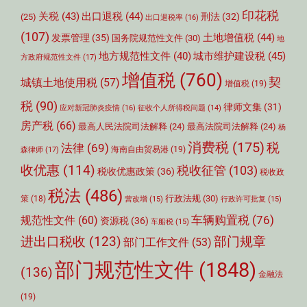
印花税
关税
(43)
出口退税
(44)
刑法
(32)
(25)
出口退税率
(16)
(107)
土地增值税
(44)
发票管理
(35)
国务院规范性文件
(30)
地
城市维护建设税
(45)
地方规范性文件
(40)
方政府规范性文件
(17)
增值税
(760)
契
城镇土地使用税
(57)
增值税
(19)
税
(90)
律师文集
(31)
应对新冠肺炎疫情
(16)
征收个人所得税问题
(14)
房产税
(66)
最高人民法院司法解释
(24)
最高法院司法解释
(24)
杨
消费税
(175)
税
法律
(69)
森律师
(17)
海南自由贸易港
(19)
收优惠
(114)
税收征管
(103)
税收优惠政策
(36)
税收政
税法
(486)
行政法规
(30)
策
(18)
营改增
(15)
行政许可批复
(15)
车辆购置税
(76)
规范性文件
(60)
资源税
(36)
车船税
(15)
部门规章
进出口税收
(123)
部门工作文件
(53)
部门规范性文件
(1848)
(136)
金融法
(19)