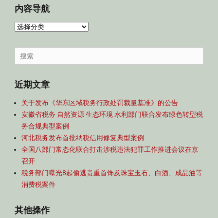
内容导航
内
容
导
Search
航
for:
近期文章
关于发布《华东区域税务行政处罚裁量基准》的公告
安徽省税务 自然资源 生态环境 水利部门联合发布绿色转型税
务合规典型案例
河北税务发布首批纳税信用修复典型案例
全国八部门常态化联合打击涉税违法犯罪工作推进会议在京
召开
税务部门曝光8起偷逃贵重首饰及珠宝玉石、白酒、成品油等
消费税案件
其他操作