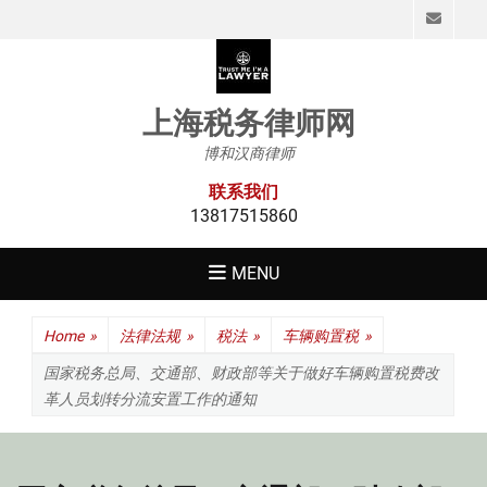
Emai
上海税务律师网
博和汉商律师
联系我们
13817515860
MENU
Home
»
法律法规
»
税法
»
车辆购置税
»
国家税务总局、交通部、财政部等关于做好车辆购置税费改
革人员划转分流安置工作的通知