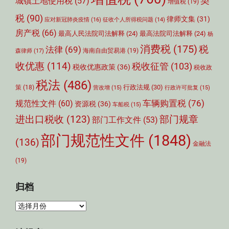
契
城镇土地使用税
(57)
增值税
(19)
税
(90)
律师文集
(31)
应对新冠肺炎疫情
(16)
征收个人所得税问题
(14)
房产税
(66)
最高人民法院司法解释
(24)
最高法院司法解释
(24)
杨
消费税
(175)
税
法律
(69)
森律师
(17)
海南自由贸易港
(19)
收优惠
(114)
税收征管
(103)
税收优惠政策
(36)
税收政
税法
(486)
行政法规
(30)
策
(18)
营改增
(15)
行政许可批复
(15)
车辆购置税
(76)
规范性文件
(60)
资源税
(36)
车船税
(15)
部门规章
进出口税收
(123)
部门工作文件
(53)
部门规范性文件
(1848)
(136)
金融法
(19)
归档
归
档