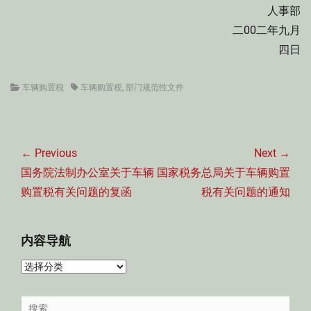
人事部
二00二年九月
四日
Categories
Tags
车辆购置税
车辆购置税
,
部门规范性文件
文
章
← Previous
Next →
导
Previous
Next
国务院法制办公室关于车辆
国家税务总局关于车辆购置
航
post:
post:
购置税有关问题的复函
税有关问题的通知
内容导航
内
容
导
Search