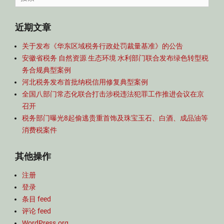
航
for:
近期文章
关于发布《华东区域税务行政处罚裁量基准》的公告
安徽省税务 自然资源 生态环境 水利部门联合发布绿色转型税
务合规典型案例
河北税务发布首批纳税信用修复典型案例
全国八部门常态化联合打击涉税违法犯罪工作推进会议在京
召开
税务部门曝光8起偷逃贵重首饰及珠宝玉石、白酒、成品油等
消费税案件
其他操作
注册
登录
条目 feed
评论 feed
WordPress.org