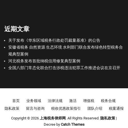
近期文章
关于发布《华东区域税务行政处罚裁量基准》的公告
安徽省税务 自然资源 生态环境 水利部门联合发布绿色转型税务合
规典型案例
河北税务发布首批纳税信用修复典型案例
全国八部门常态化联合打击涉税违法犯罪工作推进会议在京召开
Footer menu
首页
业务领域
法律法规
激活
增值税
税务合规
隐私政策
留言与咨询
税收优惠政策指引
团队介绍
税案通报
Copyright © 2026
上海税务律师网
. All Rights Reserved.
隐私政策
|
Decree by
Catch Themes