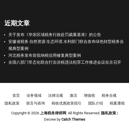
近期文章
关于发布《华东区域税务行政处罚裁量基准》的公告
安徽省税务 自然资源 生态环境 水利部门联合发布绿色转型税务合
规典型案例
河北税务发布首批纳税信用修复典型案例
全国八部门常态化联合打击涉税违法犯罪工作推进会议在京召开
Footer menu
首页
业务领域
法律法规
激活
增值税
税务合规
隐私政策
留言与咨询
税收优惠政策指引
团队介绍
税案通报
Copyright © 2026
上海税务律师网
. All Rights Reserved.
隐私政策
|
Decree by
Catch Themes