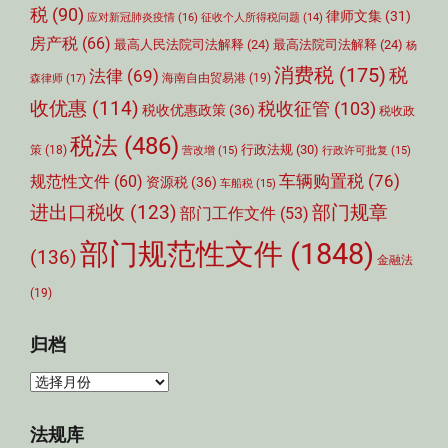
税
(90)
律师文集
(31)
应对新冠肺炎疫情
(16)
征收个人所得税问题
(14)
房产税
(66)
最高人民法院司法解释
(24)
最高法院司法解释
(24)
杨
消费税
(175)
税
法律
(69)
森律师
(17)
海南自由贸易港
(19)
收优惠
(114)
税收征管
(103)
税收优惠政策
(36)
税收政
税法
(486)
行政法规
(30)
策
(18)
营改增
(15)
行政许可批复
(15)
车辆购置税
(76)
规范性文件
(60)
资源税
(36)
车船税
(15)
部门规章
进出口税收
(123)
部门工作文件
(53)
部门规范性文件
(1848)
(136)
金融法
(19)
归档
归
档
法规库