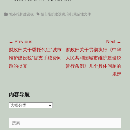
Categories
Tags
城市维护建设税
城市维护建设税
,
部门规范性文件
文
章
← Previous
Next →
导
Previous
Next
财政部关于委托代征“城市
财政部关于贯彻执行《中华
航
post:
post:
维护建设税”提支手续费问
人民共和国城市维护建设税
题的批复
暂行条例》几个具体问题的
规定
内容导航
内
容
导
Search
航
for: