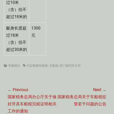
过10米
（含）但不
超过18米的
艇身长度超
1300
过18米
元
（含）但不
超过30米的
Categories
Tags
车船税法
代征船舶车船税
,
车船税
,
部门规范性文件
文
章
← Previous
Next →
导
Previous
Next
国家税务总局办公厅关于做
国家税务总局关于车船税征
航
post:
post:
好开具车船税完税证明相关
管若干问题的公告
工作的通知