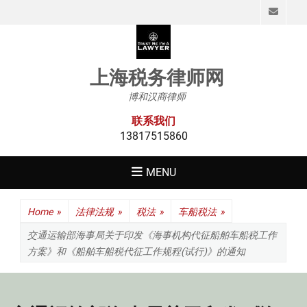
Emai
上海税务律师网
博和汉商律师
联系我们
13817515860
MENU
Home
»
法律法规
»
税法
»
车船税法
»
交通运输部海事局关于印发《海事机构代征船舶车船税工作
方案》和《船舶车船税代征工作规程(试行)》的通知