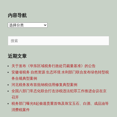
内容导航
内
容
导
Search
航
for:
近期文章
关于发布《华东区域税务行政处罚裁量基准》的公告
安徽省税务 自然资源 生态环境 水利部门联合发布绿色转型税
务合规典型案例
河北税务发布首批纳税信用修复典型案例
全国八部门常态化联合打击涉税违法犯罪工作推进会议在京
召开
税务部门曝光8起偷逃贵重首饰及珠宝玉石、白酒、成品油等
消费税案件