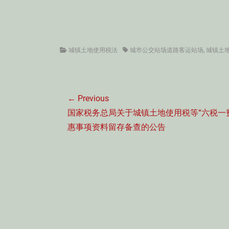
Categories
Tags
城镇土地使用税法
城市公交站场道路客运站场
,
城镇土
文
← Previous
章
Previous
国家税务总局关于城镇土地使用税等“六税一
导
post:
惠事项资料留存备查的公告
航