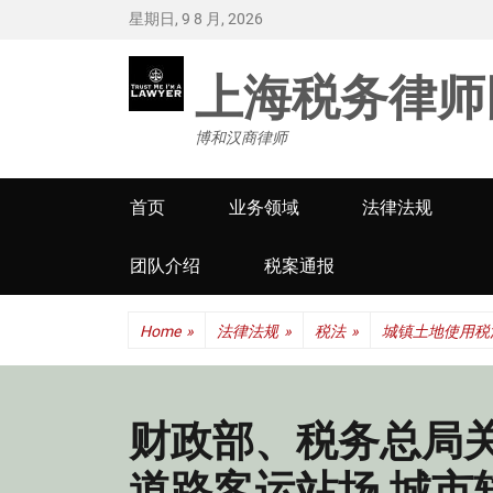
星期日, 9 8 月, 2026
上海税务律师
博和汉商律师
Primary
首页
业务领域
法律法规
menu
团队介绍
税案通报
Home
»
法律法规
»
税法
»
城镇土地使用税
财政部、税务总局
道路客运站场 城市