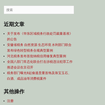
容
导
Search
航
for:
近期文章
关于发布《华东区域税务行政处罚裁量基准》
的公告
安徽省税务 自然资源 生态环境 水利部门联合
发布绿色转型税务合规典型案例
河北税务发布首批纳税信用修复典型案例
全国八部门常态化联合打击涉税违法犯罪工作
推进会议在京召开
税务部门曝光8起偷逃贵重首饰及珠宝玉石、
白酒、成品油等消费税案件
其他操作
注册