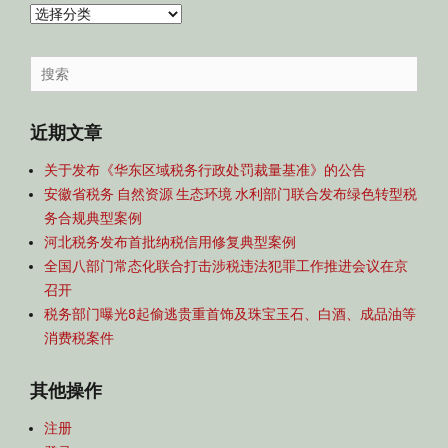
内
容
导
Search
航
for:
近期文章
关于发布《华东区域税务行政处罚裁量基准》的公告
安徽省税务 自然资源 生态环境 水利部门联合发布绿色转型税
务合规典型案例
河北税务发布首批纳税信用修复典型案例
全国八部门常态化联合打击涉税违法犯罪工作推进会议在京
召开
税务部门曝光8起偷逃贵重首饰及珠宝玉石、白酒、成品油等
消费税案件
其他操作
注册