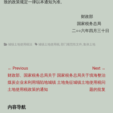
致的政策规定一律以本通知为准。
财政部
国家税务总局
二○○六年四月三十日
Categories
Tags
城镇土地使用税法
城镇土地使用税
,
部门规范性文件
,
集体土地
文
章
← Previous
Next →
导
Previous
Next
财政部、国家税务总局关于
国家税务总局关于填海整治
航
post:
post:
煤炭企业未利用塌陷地城镇
土地免征城镇土地使用税问
土地使用税政策的通知
题的批复
内容导航