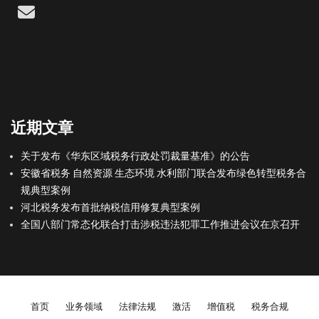
Email
近期文章
关于发布《华东区域税务行政处罚裁量基准》的公告
安徽省税务 自然资源 生态环境 水利部门联合发布绿色转型税务合
规典型案例
河北税务发布首批纳税信用修复典型案例
全国八部门常态化联合打击涉税违法犯罪工作推进会议在京召开
Footer menu
首页
业务领域
法律法规
激活
增值税
税务合规