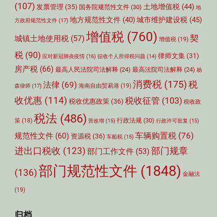
(107)
土地增值税
(44)
发票管理
(35)
国务院规范性文件
(30)
地
城市维护建设税
(45)
地方规范性文件
(40)
方政府规范性文件
(17)
增值税
(760)
契
城镇土地使用税
(57)
增值税
(19)
税
(90)
律师文集
(31)
应对新冠肺炎疫情
(16)
征收个人所得税问题
(14)
房产税
(66)
最高人民法院司法解释
(24)
最高法院司法解释
(24)
杨
消费税
(175)
税
法律
(69)
森律师
(17)
海南自由贸易港
(19)
收优惠
(114)
税收征管
(103)
税收优惠政策
(36)
税收政
税法
(486)
行政法规
(30)
策
(18)
营改增
(15)
行政许可批复
(15)
车辆购置税
(76)
规范性文件
(60)
资源税
(36)
车船税
(15)
部门规章
进出口税收
(123)
部门工作文件
(53)
部门规范性文件
(1848)
(136)
金融法
(19)
归档