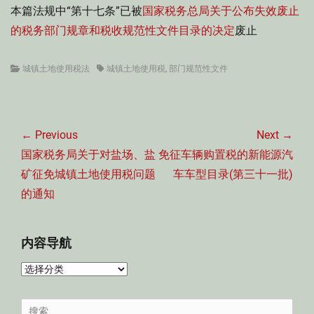
本篇法规中“第十七条”已被
国家税务总局关于公布失效废止
的税务部门规章和税收规范性文件目录的决定
废止
Categories
Tags
城镇土地使用税法
城镇土地使用税
,
部门规范性文件
文
章
← Previous
Next →
导
Previous
Next
国家税务局关于对盐场、盐
免征车辆购置税的新能源汽
航
post:
post:
矿征免城镇土地使用税问题
车车型目录(第三十一批)
的通知
内容导航
内
容
导
Search