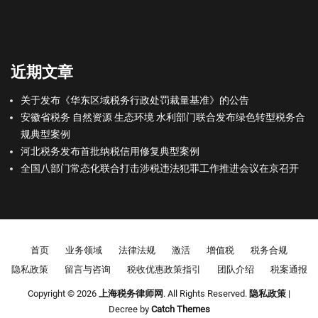
近期文章
关于发布《华东区域税务行政处罚裁量基准》的公告
安徽省税务 自然资源 生态环境 水利部门联合发布绿色转型税务合
规典型案例
河北税务发布首批纳税信用修复典型案例
全国八部门常态化联合打击涉税违法犯罪工作推进会议在京召开
Footer menu
首页
业务领域
法律法规
激活
增值税
税务合规
隐私政策
留言与咨询
税收优惠政策指引
团队介绍
税案通报
Copyright © 2026
上海税务律师网
. All Rights Reserved.
隐私政策
|
Decree by
Catch Themes