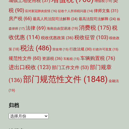
契
城镇土地使用税
(57)
增值税
(19)
税
(90)
律师文集
(31)
应对新冠肺炎疫情
(16)
征收个人所得税问题
(14)
房产税
(66)
最高人民法院司法解释
(24)
最高法院司法解释
(24)
杨
消费税
(175)
税
法律
(69)
森律师
(17)
海南自由贸易港
(19)
收优惠
(114)
税收征管
(103)
税收优惠政策
(36)
税收政
税法
(486)
行政法规
(30)
策
(18)
营改增
(15)
行政许可批复
(15)
车辆购置税
(76)
规范性文件
(60)
资源税
(36)
车船税
(15)
部门规章
进出口税收
(123)
部门工作文件
(53)
部门规范性文件
(1848)
(136)
金融法
(19)
归档
归
档