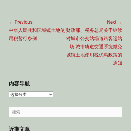
文
章
← Previous
Next →
导
Previous
Next
中华人民共和国城镇土地使
财政部、税务总局关于继续
航
post:
post:
用税暂行条例
对城市公交站场道路客运站
场 城市轨道交通系统减免
城镇土地使用税优惠政策的
通知
内容导航
内
容
导
Search
航
for:
近期文章