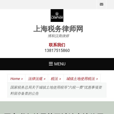
Emai
上海税务律师网
博和汉商律师
联系我们
13817515860
MENU
Home
»
法律法规
»
税法
»
城镇土地使用税法
»
国家税务总局关于城镇土地使用税等“六税一费”优惠事项资
料留存备查的公告