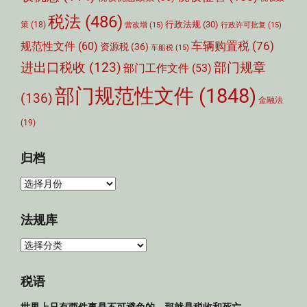
税法
(486)
行政法规
(30)
策
(18)
营改增
(15)
行政许可批复
(15)
车辆购置税
(76)
规范性文件
(60)
资源税
(36)
车船税
(15)
部门规章
进出口税收
(123)
部门工作文件
(53)
部门规范性文件
(1848)
(136)
金融法
(19)
归档
归
档
法规库
法
规
库
税语