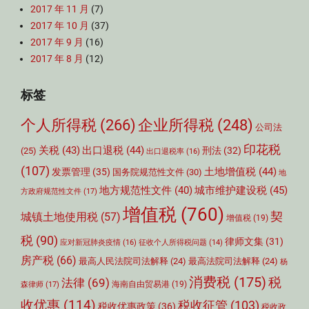
2017 年 11 月
(7)
2017 年 10 月
(37)
2017 年 9 月
(16)
2017 年 8 月
(12)
标签
个人所得税
(266)
企业所得税
(248)
公司法
印花税
关税
(43)
出口退税
(44)
刑法
(32)
(25)
出口退税率
(16)
(107)
土地增值税
(44)
发票管理
(35)
国务院规范性文件
(30)
地
城市维护建设税
(45)
地方规范性文件
(40)
方政府规范性文件
(17)
增值税
(760)
契
城镇土地使用税
(57)
增值税
(19)
税
(90)
律师文集
(31)
应对新冠肺炎疫情
(16)
征收个人所得税问题
(14)
房产税
(66)
最高人民法院司法解释
(24)
最高法院司法解释
(24)
杨
消费税
(175)
税
法律
(69)
森律师
(17)
海南自由贸易港
(19)
收优惠
(114)
税收征管
(103)
税收优惠政策
(36)
税收政