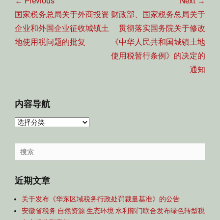
章
← Previous
Next →
导
Previous
Next
国家税务总局关于外商投资
财政部、国家税务总局关于
航
post:
post:
企业和外国企业征收城镇土
贯彻落实国务院关于修改
地使用税问题的批复
《中华人民共和国城镇土地
使用税暂行条例》的决定的
通知
内容导航
内
容
导
Search
航
for:
近期文章
关于发布《华东区域税务行政处罚裁量基准》的公告
安徽省税务 自然资源 生态环境 水利部门联合发布绿色转型税