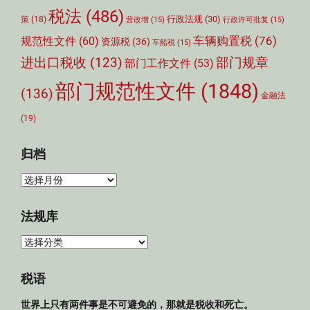
税法
(486)
行政法规
(30)
策
(18)
营改增
(15)
行政许可批复
(15)
车辆购置税
(76)
规范性文件
(60)
资源税
(36)
车船税
(15)
部门规章
进出口税收
(123)
部门工作文件
(53)
部门规范性文件
(1848)
(136)
金融法
(19)
归档
归
档
法规库
法
规
库
税语
世界上只有两件事是不可避免的，那就是税收和死亡。