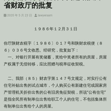
省财政厅的批复
Posted
Author
2020 年 5 月 23 日
lawyersam
on
１９８６年１２月３１日
你厅陕财农税字〔１９８６〕０１７号和陕财农税便（８
６）０３６号文收悉。经研究，批复如下：
一、对银行开展有奖储蓄，奖给中奖者所有的房屋，房屋
产权属于无偿转移，应比照赠与税率征收契税。
二、我部（８５）财农字第１４７号文规定，对实行公有
住宅补贴出售的试点城市，个人购买公有新建住宅或国家房
产管理机关折价出售的公有旧房免征契税，所说“公有住宅”
是指全民所有制单位出售给职工个人的住宅，不包括集体所
有制单位出售给个人的房屋。