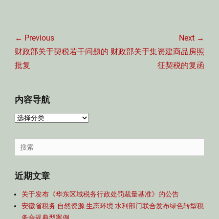
文
章
← Previous
Next →
导
Previous
Next
财政部关于契税若干问题的
财政部关于集资建商品房照
航
post:
post:
批复
征契税的复函
内容导航
内
容
导
Search
航
for:
近期文章
关于发布《华东区域税务行政处罚裁量基准》的公告
安徽省税务 自然资源 生态环境 水利部门联合发布绿色转型税
务合规典型案例