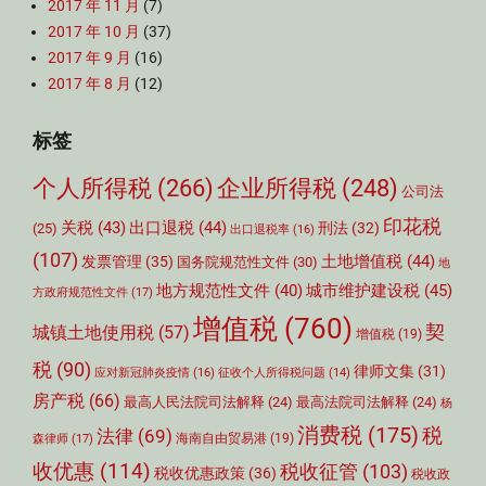
2017 年 11 月
(7)
2017 年 10 月
(37)
2017 年 9 月
(16)
2017 年 8 月
(12)
标签
个人所得税
(266)
企业所得税
(248)
公司法
印花税
关税
(43)
出口退税
(44)
刑法
(32)
(25)
出口退税率
(16)
(107)
土地增值税
(44)
发票管理
(35)
国务院规范性文件
(30)
地
城市维护建设税
(45)
地方规范性文件
(40)
方政府规范性文件
(17)
增值税
(760)
契
城镇土地使用税
(57)
增值税
(19)
税
(90)
律师文集
(31)
应对新冠肺炎疫情
(16)
征收个人所得税问题
(14)
房产税
(66)
最高人民法院司法解释
(24)
最高法院司法解释
(24)
杨
消费税
(175)
税
法律
(69)
森律师
(17)
海南自由贸易港
(19)
收优惠
(114)
税收征管
(103)
税收优惠政策
(36)
税收政