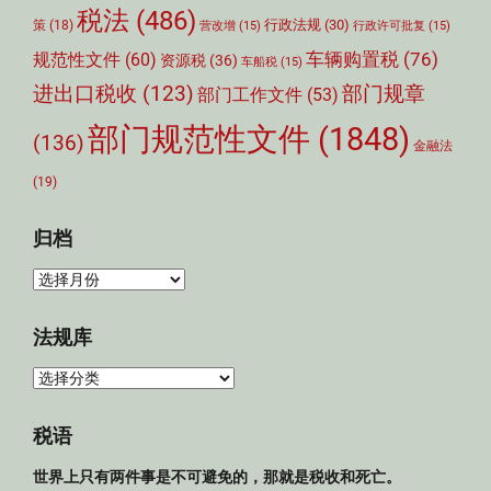
税法
(486)
行政法规
(30)
策
(18)
营改增
(15)
行政许可批复
(15)
车辆购置税
(76)
规范性文件
(60)
资源税
(36)
车船税
(15)
部门规章
进出口税收
(123)
部门工作文件
(53)
部门规范性文件
(1848)
(136)
金融法
(19)
归档
归
档
法规库
法
规
库
税语
世界上只有两件事是不可避免的，那就是税收和死亡。