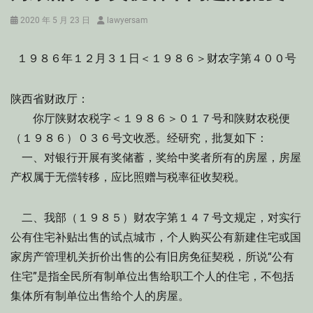
Posted
Author
2020 年 5 月 23 日
lawyersam
on
１９８６年１２月３１日＜１９８６＞财农字第４００号
陕西省财政厅：
你厅陕财农税字＜１９８６＞０１７号和陕财农税便
（１９８６）０３６号文收悉。经研究，批复如下：
一、对银行开展有奖储蓄，奖给中奖者所有的房屋，房屋
产权属于无偿转移，应比照赠与税率征收契税。
二、我部（１９８５）财农字第１４７号文规定，对实行
公有住宅补贴出售的试点城市，个人购买公有新建住宅或国
家房产管理机关折价出售的公有旧房免征契税，所说“公有
住宅”是指全民所有制单位出售给职工个人的住宅，不包括
集体所有制单位出售给个人的房屋。