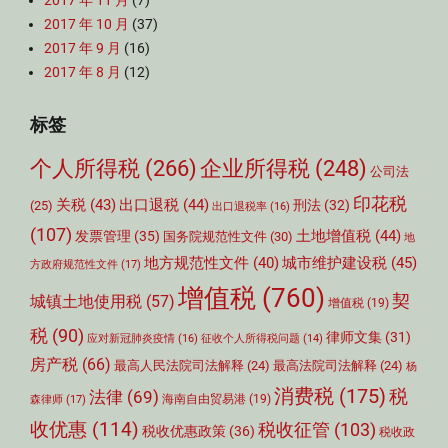
2017 年 11 月
(7)
2017 年 10 月
(37)
2017 年 9 月
(16)
2017 年 8 月
(12)
标签
个人所得税
(266)
企业所得税
(248)
公司法
印花税
关税
(43)
出口退税
(44)
刑法
(32)
(25)
出口退税率
(16)
(107)
土地增值税
(44)
发票管理
(35)
国务院规范性文件
(30)
地
城市维护建设税
(45)
地方规范性文件
(40)
方政府规范性文件
(17)
增值税
(760)
契
城镇土地使用税
(57)
增值税
(19)
税
(90)
律师文集
(31)
应对新冠肺炎疫情
(16)
征收个人所得税问题
(14)
房产税
(66)
最高人民法院司法解释
(24)
最高法院司法解释
(24)
杨
消费税
(175)
税
法律
(69)
森律师
(17)
海南自由贸易港
(19)
收优惠
(114)
税收征管
(103)
税收优惠政策
(36)
税收政