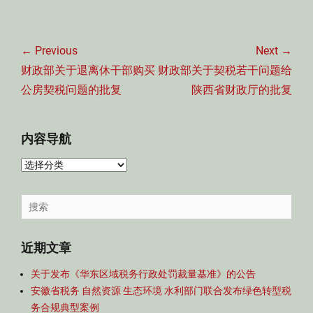
文
章
← Previous
Next →
导
Previous
Next
财政部关于退离休干部购买
财政部关于契税若干问题给
航
post:
post:
公房契税问题的批复
陕西省财政厅的批复
内容导航
内
容
导
Search
航
for:
近期文章
关于发布《华东区域税务行政处罚裁量基准》的公告
安徽省税务 自然资源 生态环境 水利部门联合发布绿色转型税
务合规典型案例