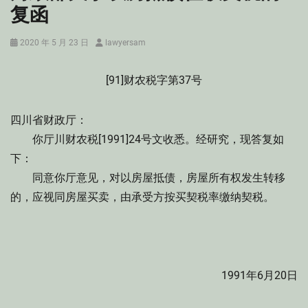
复函
Posted
Author
2020 年 5 月 23 日
lawyersam
on
[91]财农税字第37号
四川省财政厅：
你厅川财农税[1991]24号文收悉。经研究，现答复如
下：
同意你厅意见，对以房屋抵债，房屋所有权发生转移
的，应视同房屋买卖，由承受方按买契税率缴纳契税。
1991年6月20日