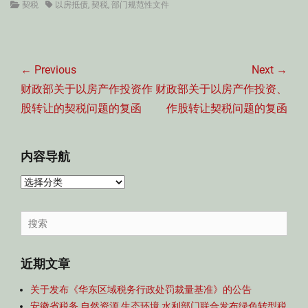
Categories
Tags
契税
以房抵债
,
契税
,
部门规范性文件
文
章
← Previous
Next →
导
Previous
Next
财政部关于以房产作投资作
财政部关于以房产作投资、
航
post:
post:
股转让的契税问题的复函
作股转让契税问题的复函
内容导航
内
容
导
Search
航
for:
近期文章
关于发布《华东区域税务行政处罚裁量基准》的公告
安徽省税务 自然资源 生态环境 水利部门联合发布绿色转型税