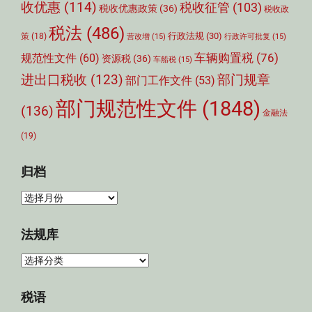
收优惠
(114)
税收征管
(103)
税收优惠政策
(36)
税收政
税法
(486)
行政法规
(30)
策
(18)
营改增
(15)
行政许可批复
(15)
车辆购置税
(76)
规范性文件
(60)
资源税
(36)
车船税
(15)
部门规章
进出口税收
(123)
部门工作文件
(53)
部门规范性文件
(1848)
(136)
金融法
(19)
归档
归
档
法规库
法
规
库
税语