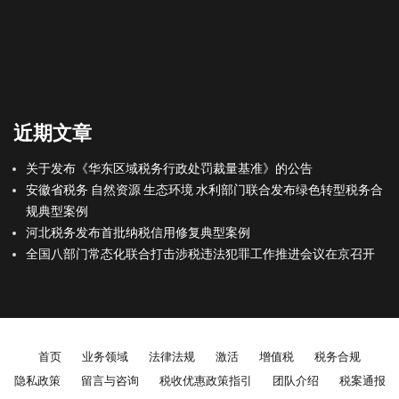
近期文章
关于发布《华东区域税务行政处罚裁量基准》的公告
安徽省税务 自然资源 生态环境 水利部门联合发布绿色转型税务合
规典型案例
河北税务发布首批纳税信用修复典型案例
全国八部门常态化联合打击涉税违法犯罪工作推进会议在京召开
Footer menu
首页
业务领域
法律法规
激活
增值税
税务合规
隐私政策
留言与咨询
税收优惠政策指引
团队介绍
税案通报