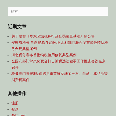
容
导
Search
航
for:
近期文章
关于发布《华东区域税务行政处罚裁量基准》的公告
安徽省税务 自然资源 生态环境 水利部门联合发布绿色转型税
务合规典型案例
河北税务发布首批纳税信用修复典型案例
全国八部门常态化联合打击涉税违法犯罪工作推进会议在京
召开
税务部门曝光8起偷逃贵重首饰及珠宝玉石、白酒、成品油等
消费税案件
其他操作
注册
登录
条目 feed