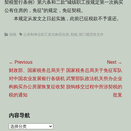
契税暂行条例》第六条和二款“城镇职工按规定第一次购买
公有住房的，免征”的规定，免征契税。
本规定从发文之日起实施，此前已征税款不予退还。
Categories
Tags
契税
公有制单位职工首次购买住房
,
契税
,
部门规范性文件
文
章
← Previous
Next →
导
Previous
Next
财政部、国家税务总局关于
国家税务总局关于免征军队
航
post:
post:
对中国农业发展银行各级机
武警部队政法机关所办企业
构购买办公房屋恢复征收契
脱钩移交过程中所涉契税的
税的通知
批复
内容导航
内