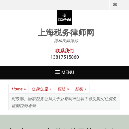
Emai
上海税务律师网
博和汉商律师
联系我们
13817515860
MENU
Home
»
法律法规
»
税法
»
契税
»
财政部、国家税务总局关于公有制单位职工首次购买住房免
征契税的通知