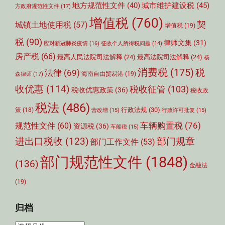
城市维护建设税
(45)
地方规范性文件
(40)
方政府规范性文件
(17)
增值税
(760)
契
城镇土地使用税
(57)
增值税
(19)
税
(90)
律师文集
(31)
应对新冠肺炎疫情
(16)
征收个人所得税问题
(14)
房产税
(66)
最高人民法院司法解释
(24)
最高法院司法解释
(24)
杨
消费税
(175)
税
法律
(69)
森律师
(17)
海南自由贸易港
(19)
收优惠
(114)
税收征管
(103)
税收优惠政策
(36)
税收政
税法
(486)
行政法规
(30)
策
(18)
营改增
(15)
行政许可批复
(15)
车辆购置税
(76)
规范性文件
(60)
资源税
(36)
车船税
(15)
部门规章
进出口税收
(123)
部门工作文件
(53)
部门规范性文件
(1848)
(136)
金融法
(19)
归档