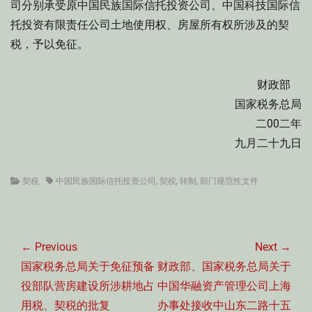
司分别承受原中国民族国际信托投资公司、中国科技国际信
托投资有限责任公司土地使用权、房屋所有权所涉及的契
税，予以免征。
财政部
国家税务总局
二00二年
九月二十九日
Categories
Tags
契税
中国民族国际信托投资公司
,
契税
,
转制
,
部门规范性文件
文
章
← Previous
Next →
导
Previous
Next
国家税务总局关于免征预备
财政部、国家税务总局关于
航
post:
post:
役部队营房建设所涉耕地占
中国华融资产管理公司上海
用税、契税的批复
办事处接收中山东二路十五