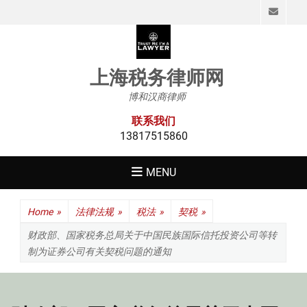
Emai
上海税务律师网
博和汉商律师
联系我们
13817515860
MENU
Home
»
法律法规
»
税法
»
契税
»
财政部、国家税务总局关于中国民族国际信托投资公司等转
制为证券公司有关契税问题的通知