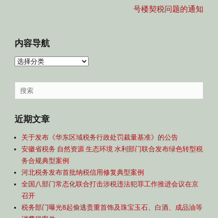
号楼契税问题的通知
内容导航
内
容
导
Search
航
for:
近期文章
关于发布《华东区域税务行政处罚裁量基准》的公告
安徽省税务 自然资源 生态环境 水利部门联合发布绿色转型税
务合规典型案例
河北税务发布首批纳税信用修复典型案例
全国八部门常态化联合打击涉税违法犯罪工作推进会议在京
召开
税务部门曝光8起偷逃贵重首饰及珠宝玉石、白酒、成品油等