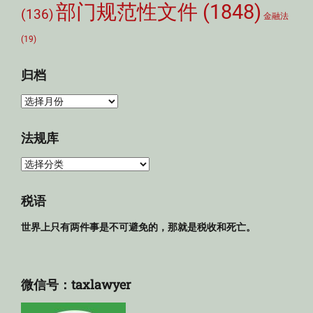
部门规范性文件
(1848)
(136)
金融法
(19)
归档
归
档
法规库
法
规
库
税语
世界上只有两件事是不可避免的，那就是税收和死亡。
微信号：taxlawyer