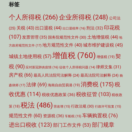
标签
个人所得税
(266)
企业所得税
(248)
公司法
印花税
关税
(43)
出口退税
(44)
刑法
(32)
(25)
出口退税率
(16)
(107)
土地增值税
(44)
发票管理
(35)
国务院规范性文件
(30)
地
城市维护建设税
(45)
地方规范性文件
(40)
方政府规范性文件
(17)
增值税
(760)
契
城镇土地使用税
(57)
增值税
(19)
税
(90)
律师文集
(31)
应对新冠肺炎疫情
(16)
征收个人所得税问题
(14)
房产税
(66)
最高人民法院司法解释
(24)
最高法院司法解释
(24)
杨
消费税
(175)
税
法律
(69)
森律师
(17)
海南自由贸易港
(19)
收优惠
(114)
税收征管
(103)
税收优惠政策
(36)
税收政
税法
(486)
行政法规
(30)
策
(18)
营改增
(15)
行政许可批复
(15)
车辆购置税
(76)
规范性文件
(60)
资源税
(36)
车船税
(15)
部门规章
进出口税收
(123)
部门工作文件
(53)