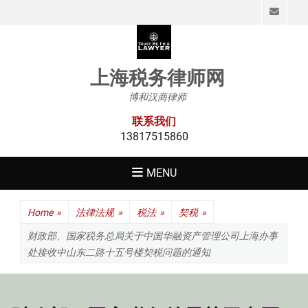
Emai
上海税务律师网
博和汉商律师
联系我们
13817515860
MENU
Home
»
法律法规
»
税法
»
契税
»
财政部、国家税务总局关于中国华融资产管理公司上海办事
处接收中山东二路十五号楼契税问题的通知