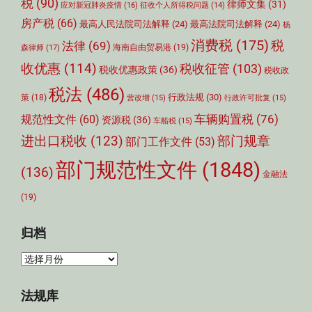
税
(90)
律师文集
(31)
应对新冠肺炎疫情
(16)
征收个人所得税问题
(14)
房产税
(66)
最高人民法院司法解释
(24)
最高法院司法解释
(24)
杨
消费税
(175)
税
法律
(69)
森律师
(17)
海南自由贸易港
(19)
收优惠
(114)
税收征管
(103)
税收优惠政策
(36)
税收政
税法
(486)
行政法规
(30)
策
(18)
营改增
(15)
行政许可批复
(15)
车辆购置税
(76)
规范性文件
(60)
资源税
(36)
车船税
(15)
部门规章
进出口税收
(123)
部门工作文件
(53)
部门规范性文件
(1848)
(136)
金融法
(19)
归档
归
档
法规库