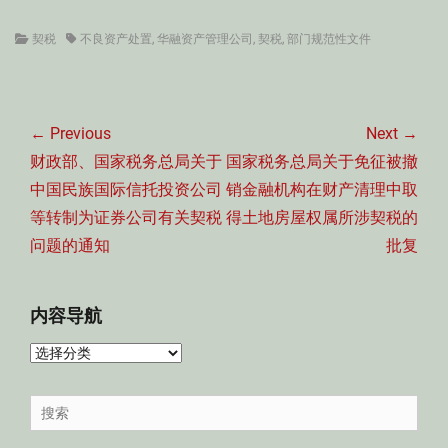
Categories
Tags
契税
不良资产处置
,
华融资产管理公司
,
契税
,
部门规范性文件
文
章
← Previous
Next →
导
Previous
Next
财政部、国家税务总局关于
国家税务总局关于免征被撤
航
post:
post:
中国民族国际信托投资公司
销金融机构在财产清理中取
等转制为证券公司有关契税
得土地房屋权属所涉契税的
问题的通知
批复
内容导航
内
容
导
Search
航
for: