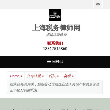
Emai
上海税务律师网
博和汉商律师
联系我们
13817515860
MENU
Home
»
法律法规
»
税法
»
契税
»
国家税务总局关于股权变动导致企业法人房地产权属更名登
记不征契税的批复