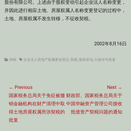
股份有限公司。上述由于股权变动引起企业法人名称变更，
并因此进行相应土地、房屋权属人名称变更登记的过程中，
土地、房屋权属不发生转移，不征收契税。
2002年8月16日
Categories
Tags
契税
企业法人房地产权属更名登记
,
契税
,
股权变动
,
行政许可批复
文
章
← Previous
Next →
导
Previous
Next
国家税务总局关于免征被撤
财政部、国家税务总局关于
航
post:
post:
销金融机构在财产清理中取
中国华融资产管理公司接收
得土地房屋权属所涉契税的
抵债资产契税问题的通知
批复