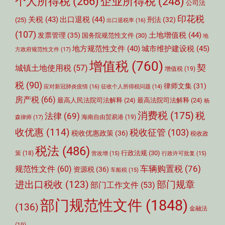
个人所得税
(266)
企业所得税
(248)
公司法
印花税
关税
(43)
出口退税
(44)
刑法
(32)
(25)
出口退税率
(16)
(107)
土地增值税
(44)
发票管理
(35)
国务院规范性文件
(30)
地
城市维护建设税
(45)
地方规范性文件
(40)
方政府规范性文件
(17)
增值税
(760)
契
城镇土地使用税
(57)
增值税
(19)
税
(90)
律师文集
(31)
应对新冠肺炎疫情
(16)
征收个人所得税问题
(14)
房产税
(66)
最高人民法院司法解释
(24)
最高法院司法解释
(24)
杨
消费税
(175)
税
法律
(69)
森律师
(17)
海南自由贸易港
(19)
收优惠
(114)
税收征管
(103)
税收优惠政策
(36)
税收政
税法
(486)
行政法规
(30)
策
(18)
营改增
(15)
行政许可批复
(15)
车辆购置税
(76)
规范性文件
(60)
资源税
(36)
车船税
(15)
部门规章
进出口税收
(123)
部门工作文件
(53)
部门规范性文件
(1848)
(136)
金融法