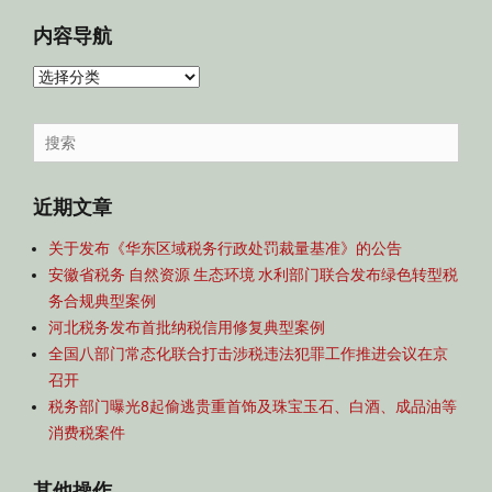
内容导航
内
容
导
Search
航
for:
近期文章
关于发布《华东区域税务行政处罚裁量基准》的公告
安徽省税务 自然资源 生态环境 水利部门联合发布绿色转型税
务合规典型案例
河北税务发布首批纳税信用修复典型案例
全国八部门常态化联合打击涉税违法犯罪工作推进会议在京
召开
税务部门曝光8起偷逃贵重首饰及珠宝玉石、白酒、成品油等
消费税案件
其他操作