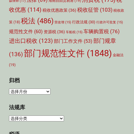
税
法律
(69)
森律师
(17)
海南自由贸易港
(19)
收优惠
(114)
税收征管
(103)
税收优惠政策
(36)
税收政
税法
(486)
行政法规
(30)
策
(18)
营改增
(15)
行政许可批复
(15)
车辆购置税
(76)
规范性文件
(60)
资源税
(36)
车船税
(15)
部门规章
进出口税收
(123)
部门工作文件
(53)
部门规范性文件
(1848)
(136)
金融法
(19)
归档
归
档
法规库
法
规
库