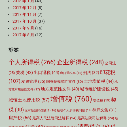
2018 年 1 月
(43)
2017 年 12 月
(8)
2017 年 11 月
(7)
2017 年 10 月
(37)
2017 年 9 月
(16)
2017 年 8 月
(12)
标签
个人所得税
(266)
企业所得税
(248)
公司法
印花税
关税
(43)
出口退税
(44)
刑法
(32)
(25)
出口退税率
(16)
(107)
土地增值税
(44)
发票管理
(35)
国务院规范性文件
(30)
地
城市维护建设税
(45)
地方规范性文件
(40)
方政府规范性文件
(17)
增值税
(760)
契
城镇土地使用税
(57)
增值税
(19)
税
(90)
律师文集
(31)
应对新冠肺炎疫情
(16)
征收个人所得税问题
(14)
房产税
(66)
最高人民法院司法解释
(24)
最高法院司法解释
(24)
杨
消费税
(175)