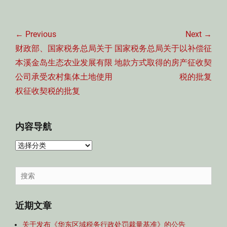
文
章
← Previous
Next →
导
Previous
Next
财政部、国家税务总局关于
国家税务总局关于以补偿征
航
post:
post:
本溪金岛生态农业发展有限
地款方式取得的房产征收契
公司承受农村集体土地使用
税的批复
权征收契税的批复
内容导航
内
容
导
Search
航
for:
近期文章
关于发布《华东区域税务行政处罚裁量基准》的公告