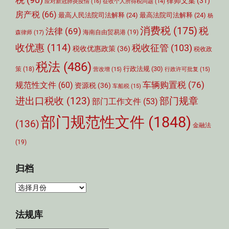
税
(90)
律师文集
(31)
应对新冠肺炎疫情
(16)
征收个人所得税问题
(14)
房产税
(66)
最高人民法院司法解释
(24)
最高法院司法解释
(24)
杨
消费税
(175)
税
法律
(69)
森律师
(17)
海南自由贸易港
(19)
收优惠
(114)
税收征管
(103)
税收优惠政策
(36)
税收政
税法
(486)
行政法规
(30)
策
(18)
营改增
(15)
行政许可批复
(15)
车辆购置税
(76)
规范性文件
(60)
资源税
(36)
车船税
(15)
部门规章
进出口税收
(123)
部门工作文件
(53)
部门规范性文件
(1848)
(136)
金融法
(19)
归档
归
档
法规库