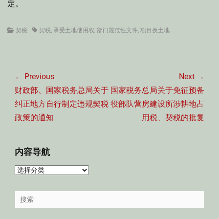
定。
Categories
Tags
契税
契税
,
承受土地使用权
,
部门规范性文件
,
项目换土地
文
章
← Previous
Next →
导
Previous
Next
财政部、国家税务总局关于
国家税务总局关于免征预备
航
post:
post:
纠正地方自行制定违规契税
役部队营房建设所涉耕地占
政策的通知
用税、契税的批复
内容导航
内
容
导
Search
航
for: