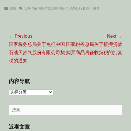
Categories
Tags
契税
以补偿征地款方式取得的房产
,
契税
,
行政许可批复
文
章
← Previous
Next →
导
Previous
Next
国家税务总局关于免征中国
国家税务总局关于抵押贷款
航
post:
post:
石油天然气股份有限公司契
购买商品房征收契税的批复
税的通知
内容导航
内
容
导
Search
航
for:
近期文章