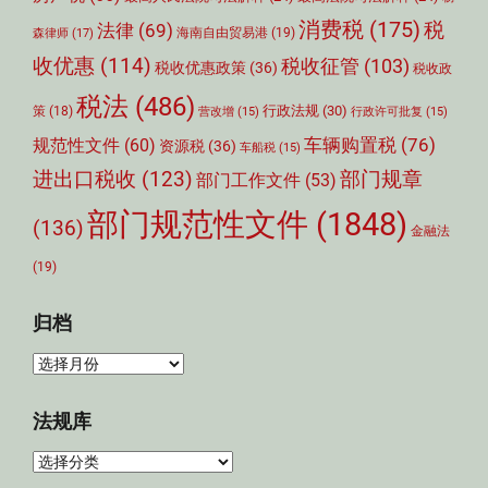
消费税
(175)
税
法律
(69)
森律师
(17)
海南自由贸易港
(19)
收优惠
(114)
税收征管
(103)
税收优惠政策
(36)
税收政
税法
(486)
行政法规
(30)
策
(18)
营改增
(15)
行政许可批复
(15)
车辆购置税
(76)
规范性文件
(60)
资源税
(36)
车船税
(15)
部门规章
进出口税收
(123)
部门工作文件
(53)
部门规范性文件
(1848)
(136)
金融法
(19)
归档
归
档
法规库
法
规