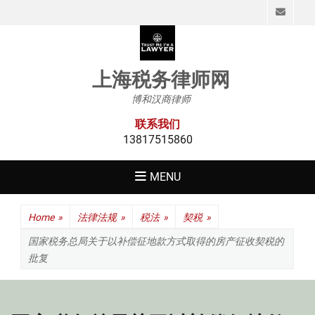
Emai
上海税务律师网
博和汉商律师
联系我们
13817515860
MENU
Home
»
法律法规
»
税法
»
契税
»
国家税务总局关于以补偿征地款方式取得的房产征收契税的
批复