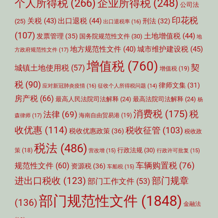
个人所得税
(266)
企业所得税
(248)
公司法
印花税
关税
(43)
出口退税
(44)
刑法
(32)
(25)
出口退税率
(16)
(107)
土地增值税
(44)
发票管理
(35)
国务院规范性文件
(30)
地
城市维护建设税
(45)
地方规范性文件
(40)
方政府规范性文件
(17)
增值税
(760)
契
城镇土地使用税
(57)
增值税
(19)
税
(90)
律师文集
(31)
应对新冠肺炎疫情
(16)
征收个人所得税问题
(14)
房产税
(66)
最高人民法院司法解释
(24)
最高法院司法解释
(24)
杨
消费税
(175)
税
法律
(69)
森律师
(17)
海南自由贸易港
(19)
收优惠
(114)
税收征管
(103)
税收优惠政策
(36)
税收政
税法
(486)
行政法规
(30)
策
(18)
营改增
(15)
行政许可批复
(15)
车辆购置税
(76)
规范性文件
(60)
资源税
(36)
车船税
(15)
部门规章
进出口税收
(123)
部门工作文件
(53)
部门规范性文件
(1848)
(136)
金融法