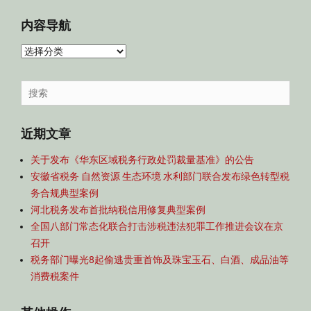
内容导航
内
容
导
Search
航
for:
近期文章
关于发布《华东区域税务行政处罚裁量基准》的公告
安徽省税务 自然资源 生态环境 水利部门联合发布绿色转型税
务合规典型案例
河北税务发布首批纳税信用修复典型案例
全国八部门常态化联合打击涉税违法犯罪工作推进会议在京
召开
税务部门曝光8起偷逃贵重首饰及珠宝玉石、白酒、成品油等
消费税案件