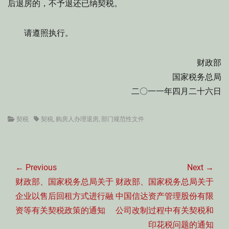
后退房的，不予退还已纳契税。
请遵照执行。
财政部
国家税务总局
二〇一一年四月二十六日
Categories
Tags
契税
契税
,
购房人办理退房
,
部门规范性文件
文
章
← Previous
Next →
导
Previous
Next
财政部、国家税务总局关于
财政部、国家税务总局关于
航
post:
post:
企业以售后回租方式进行融
中国信达资产管理股份有限
资等有关契税政策的通知
公司改制过程中有关契税和
印花税问题的通知