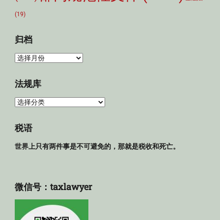
(19)
归档
归
档
法规库
法
规
库
税语
世界上只有两件事是不可避免的，那就是税收和死亡。
微信号：taxlawyer