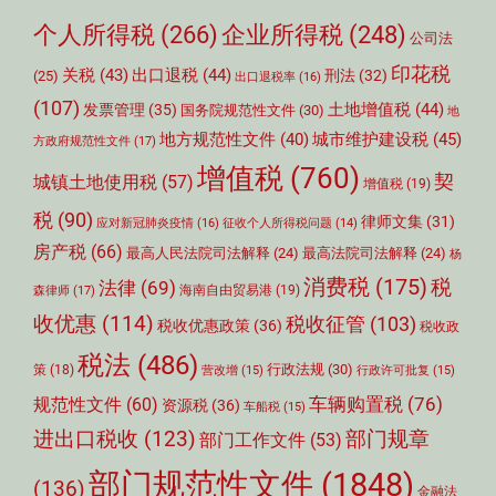
个人所得税
(266)
企业所得税
(248)
公司法
印花税
关税
(43)
出口退税
(44)
刑法
(32)
(25)
出口退税率
(16)
(107)
土地增值税
(44)
发票管理
(35)
国务院规范性文件
(30)
地
城市维护建设税
(45)
地方规范性文件
(40)
方政府规范性文件
(17)
增值税
(760)
契
城镇土地使用税
(57)
增值税
(19)
税
(90)
律师文集
(31)
应对新冠肺炎疫情
(16)
征收个人所得税问题
(14)
房产税
(66)
最高人民法院司法解释
(24)
最高法院司法解释
(24)
杨
消费税
(175)
税
法律
(69)
森律师
(17)
海南自由贸易港
(19)
收优惠
(114)
税收征管
(103)
税收优惠政策
(36)
税收政
税法
(486)
行政法规
(30)
策
(18)
营改增
(15)
行政许可批复
(15)
车辆购置税
(76)
规范性文件
(60)
资源税
(36)
车船税
(15)
部门规章
进出口税收
(123)
部门工作文件
(53)
部门规范性文件
(1848)
(136)
金融法