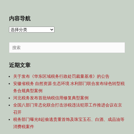
内容导航
内
容
导
Search
航
for:
近期文章
关于发布《华东区域税务行政处罚裁量基准》的公告
安徽省税务 自然资源 生态环境 水利部门联合发布绿色转型税
务合规典型案例
河北税务发布首批纳税信用修复典型案例
全国八部门常态化联合打击涉税违法犯罪工作推进会议在京
召开
税务部门曝光8起偷逃贵重首饰及珠宝玉石、白酒、成品油等
消费税案件