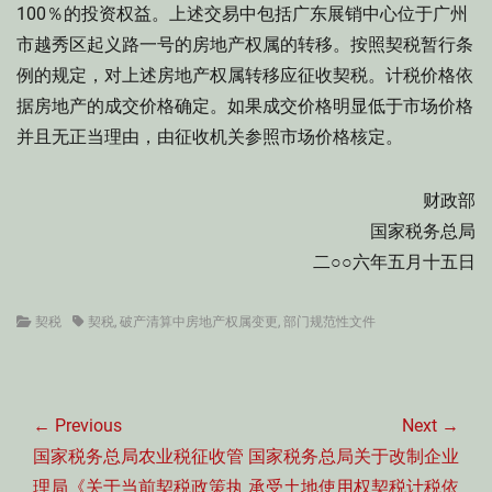
100％的投资权益。上述交易中包括广东展销中心位于广州
市越秀区起义路一号的房地产权属的转移。按照契税暂行条
例的规定，对上述房地产权属转移应征收契税。计税价格依
据房地产的成交价格确定。如果成交价格明显低于市场价格
并且无正当理由，由征收机关参照市场价格核定。
财政部
国家税务总局
二○○六年五月十五日
Categories
Tags
契税
契税
,
破产清算中房地产权属变更
,
部门规范性文件
文
章
← Previous
Next →
导
Previous
Next
国家税务总局农业税征收管
国家税务总局关于改制企业
航
post:
post:
理局《关于当前契税政策执
承受土地使用权契税计税依