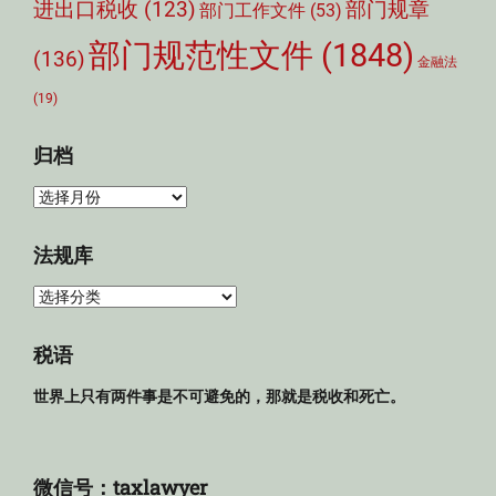
部门规章
进出口税收
(123)
部门工作文件
(53)
部门规范性文件
(1848)
(136)
金融法
(19)
归档
归
档
法规库
法
规
库
税语
世界上只有两件事是不可避免的，那就是税收和死亡。
微信号：taxlawyer