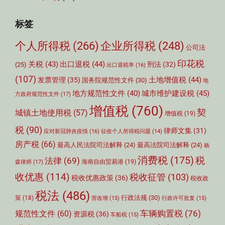
标签
个人所得税
(266)
企业所得税
(248)
公司法
印花税
关税
(43)
出口退税
(44)
刑法
(32)
(25)
出口退税率
(16)
(107)
土地增值税
(44)
发票管理
(35)
国务院规范性文件
(30)
地
城市维护建设税
(45)
地方规范性文件
(40)
方政府规范性文件
(17)
增值税
(760)
契
城镇土地使用税
(57)
增值税
(19)
税
(90)
律师文集
(31)
应对新冠肺炎疫情
(16)
征收个人所得税问题
(14)
房产税
(66)
最高人民法院司法解释
(24)
最高法院司法解释
(24)
杨
消费税
(175)
税
法律
(69)
森律师
(17)
海南自由贸易港
(19)
收优惠
(114)
税收征管
(103)
税收优惠政策
(36)
税收政
税法
(486)
行政法规
(30)
策
(18)
营改增
(15)
行政许可批复
(15)
车辆购置税
(76)
规范性文件
(60)
资源税
(36)
车船税
(15)