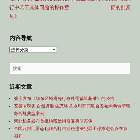
行中若干具体问题的操作意
据的批复
见》
内容导航
内
容
导
Search
航
for:
近期文章
关于发布《华东区域税务行政处罚裁量基准》的公告
安徽省税务 自然资源 生态环境 水利部门联合发布绿色转型税
务合规典型案例
河北税务发布首批纳税信用修复典型案例
全国八部门常态化联合打击涉税违法犯罪工作推进会议在京
召开