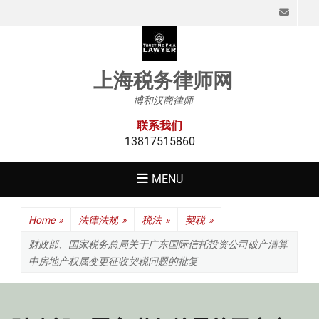
Emai
上海税务律师网
博和汉商律师
联系我们
13817515860
MENU
Home
»
法律法规
»
税法
»
契税
»
财政部、国家税务总局关于广东国际信托投资公司破产清算
中房地产权属变更征收契税问题的批复