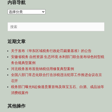
内容导航
内
容
导
Search
航
for:
近期文章
关于发布《华东区域税务行政处罚裁量基准》的公告
安徽省税务 自然资源 生态环境 水利部门联合发布绿色转型税
务合规典型案例
河北税务发布首批纳税信用修复典型案例
全国八部门常态化联合打击涉税违法犯罪工作推进会议在京
召开
税务部门曝光8起偷逃贵重首饰及珠宝玉石、白酒、成品油等
消费税案件
其他操作