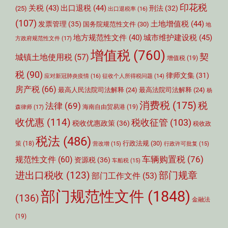
印花税
关税
(43)
出口退税
(44)
刑法
(32)
(25)
出口退税率
(16)
(107)
土地增值税
(44)
发票管理
(35)
国务院规范性文件
(30)
地
城市维护建设税
(45)
地方规范性文件
(40)
方政府规范性文件
(17)
增值税
(760)
契
城镇土地使用税
(57)
增值税
(19)
税
(90)
律师文集
(31)
应对新冠肺炎疫情
(16)
征收个人所得税问题
(14)
房产税
(66)
最高人民法院司法解释
(24)
最高法院司法解释
(24)
杨
消费税
(175)
税
法律
(69)
森律师
(17)
海南自由贸易港
(19)
收优惠
(114)
税收征管
(103)
税收优惠政策
(36)
税收政
税法
(486)
行政法规
(30)
策
(18)
营改增
(15)
行政许可批复
(15)
车辆购置税
(76)
规范性文件
(60)
资源税
(36)
车船税
(15)
部门规章
进出口税收
(123)
部门工作文件
(53)
部门规范性文件
(1848)
(136)
金融法
(19)