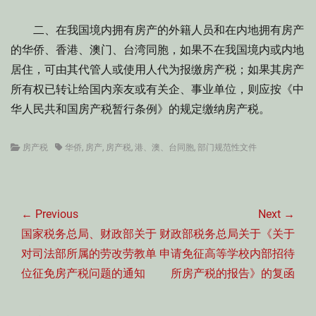
二、在我国境内拥有房产的外籍人员和在内地拥有房产
的华侨、香港、澳门、台湾同胞，如果不在我国境内或内地
居住，可由其代管人或使用人代为报缴房产税；如果其房产
所有权已转让给国内亲友或有关企、事业单位，则应按《中
华人民共和国房产税暂行条例》的规定缴纳房产税。
Categories
Tags
房产税
华侨
,
房产
,
房产税
,
港、澳、台同胞
,
部门规范性文件
文
章
← Previous
Next →
导
Previous
Next
国家税务总局、财政部关于
财政部税务总局关于《关于
航
post:
post:
对司法部所属的劳改劳教单
申请免征高等学校内部招待
位征免房产税问题的通知
所房产税的报告》的复函